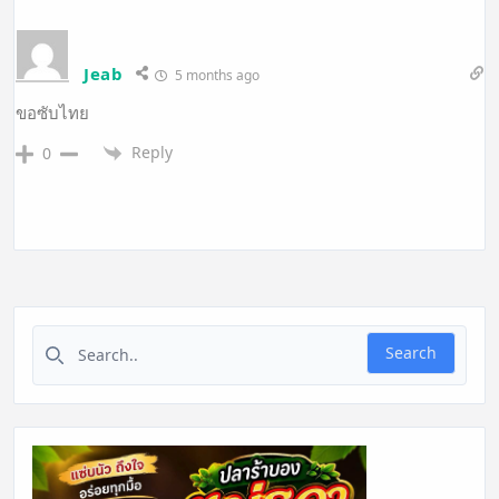
Jeab
5 months ago
ขอซับไทย
Reply
0
Search for:
Search