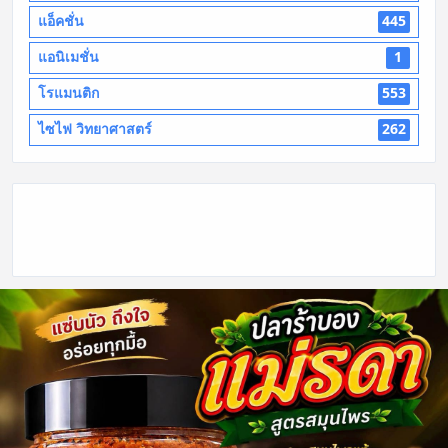
แอ็คชั่น
445
แอนิเมชั่น
1
โรแมนติก
553
ไซไฟ วิทยาศาสตร์
262