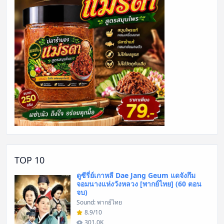
TOP 10
ดูซีรี่ย์เกาหลี Dae Jang Geum แดจังกึม
จอมนางแห่งวังหลวง [พากย์ไทย] (60 ตอน
จบ)
Sound: พากย์ไทย
8.9/10
301.0K