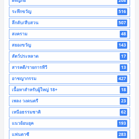
ผจญภัย
208
ระทึกขวัญ
516
ลึกลับ/สืบสวน
507
สงคราม
48
สยองขวัญ
143
สัตว์ประหลาด
17
สารคดี/รายการทีวี
13
อาชญากรรม
427
เนื้อหาสำหรับผู้ใหญ่ 18+
18
เพลง วงดนตรี
23
เหนือธรรมชาติ
62
แนวย้อนยุค
193
แฟนตาซี
283