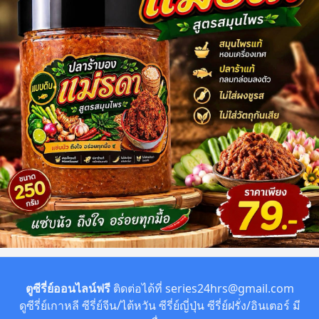
ตูซีรี่ย์ออนไลน์ฟรี
ติดต่อได้ที่
series24hrs@gmail.com
ดูซีรี่ย์เกาหลี ซีรี่ย์จีน/ไต้หวัน ซีรี่ย์ญี่ปุ่น ซีรี่ย์ฝรั่ง/อินเตอร์ มี