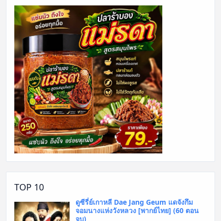
TOP 10
ดูซีรี่ย์เกาหลี Dae Jang Geum แดจังกึม
จอมนางแห่งวังหลวง [พากย์ไทย] (60 ตอน
จบ)