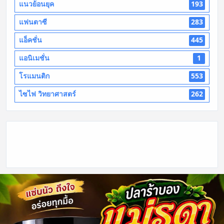
แนวย้อนยุค
193
แฟนตาซี
283
แอ็คชั่น
445
แอนิเมชั่น
1
โรแมนติก
553
ไซไฟ วิทยาศาสตร์
262