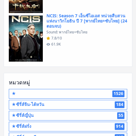
NCIS: Season 7 เอ็นซีไอเอส หน่วยสืบสวน
แห่งนาวิกโยธิน ปี 7 [พากย์ไทย+ซับไทย] (24
ตอนจบ)
Sound: พากย์ไทย+ซับไทย
7.8/10
61.9K
หมวดหมู่
★
1526
★ซีรี่ส์จีน-ไต้หวัน
184
★ซีรี่ส์ญี่ปุ่น
55
★ซีรี่ส์ฝรั่ง
914