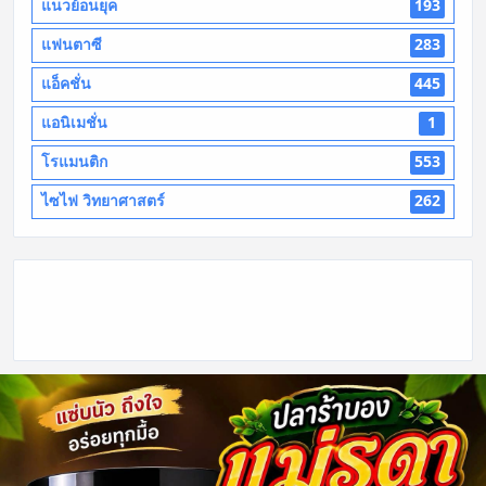
แนวย้อนยุค
193
แฟนตาซี
283
แอ็คชั่น
445
แอนิเมชั่น
1
โรแมนติก
553
ไซไฟ วิทยาศาสตร์
262