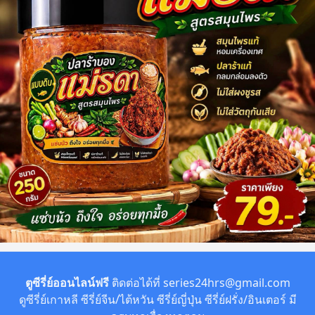
ตูซีรี่ย์ออนไลน์ฟรี
ติดต่อได้ที่
series24hrs@gmail.com
ดูซีรี่ย์เกาหลี ซีรี่ย์จีน/ไต้หวัน ซีรี่ย์ญี่ปุ่น ซีรี่ย์ฝรั่ง/อินเตอร์ มี