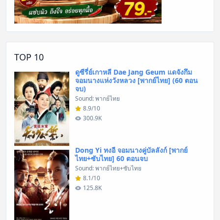
TOP 10
ดูซีรี่ย์เกาหลี Dae Jang Geum แดจังกึม
จอมนางแห่งวังหลวง [พากย์ไทย] (60 ตอน
จบ)
Sound: พากย์ไทย
8.9/10
300.9K
Dong Yi ทงอี จอมนางคู่บัลลังก์ [พากย์
ไทย+ซับไทย] 60 ตอนจบ
Sound: พากย์ไทย+ซับไทย
8.1/10
125.8K