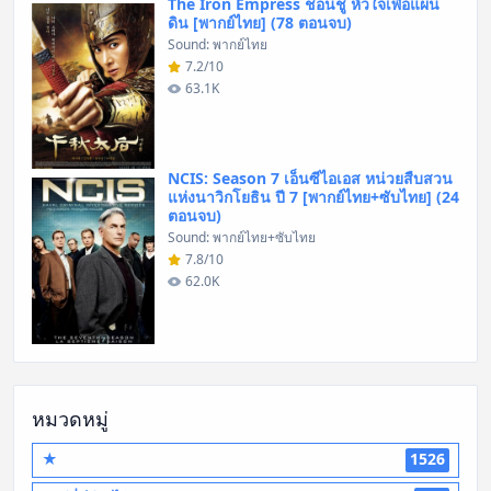
The Iron Empress ชอนชู หัวใจเพื่อแผ่น
ดิน [พากย์ไทย] (78 ตอนจบ)
Sound: พากย์ไทย
7.2/10
63.1K
NCIS: Season 7 เอ็นซีไอเอส หน่วยสืบสวน
แห่งนาวิกโยธิน ปี 7 [พากย์ไทย+ซับไทย] (24
ตอนจบ)
Sound: พากย์ไทย+ซับไทย
7.8/10
62.0K
หมวดหมู่
★
1526