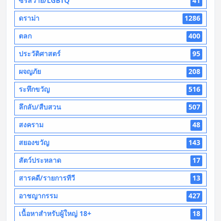
ซีรี่ส์วาย/LGBTQ
41
ดราม่า
1286
ตลก
400
ประวัติศาสตร์
95
ผจญภัย
208
ระทึกขวัญ
516
ลึกลับ/สืบสวน
507
สงคราม
48
สยองขวัญ
143
สัตว์ประหลาด
17
สารคดี/รายการทีวี
13
อาชญากรรม
427
เนื้อหาสำหรับผู้ใหญ่ 18+
18