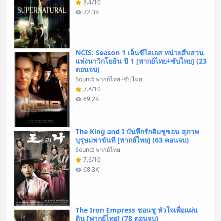
8.4/10
72.3K
NCIS: Season 1 เอ็นซีไอเอส หน่วยสืบสวน
แห่งนาวิกโยธิน ปี 1 [พากย์ไทย+ซับไทย] (23
ตอนจบ)
Sound: พากย์ไทย+ซับไทย
7.8/10
69.2K
The King and I บันทึกรักคิมชูซอน สุภาพ
บุรุษมหาขันที [พากย์ไทย] (63 ตอนจบ)
Sound: พากย์ไทย
7.6/10
68.3K
The Iron Empress ชอนชู หัวใจเพื่อแผ่น
ดิน [พากย์ไทย] (78 ตอนจบ)