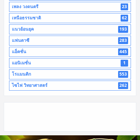
เพลง วงดนตรี
23
เหนือธรรมชาติ
62
แนวย้อนยุค
193
แฟนตาซี
283
แอ็คชั่น
445
แอนิเมชั่น
1
โรแมนติก
553
ไซไฟ วิทยาศาสตร์
262