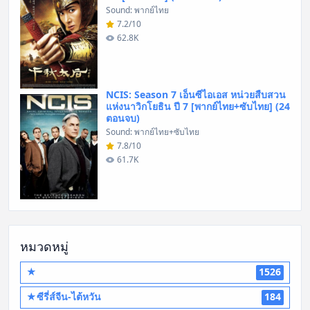
Sound: พากย์ไทย
7.2/10
62.8K
NCIS: Season 7 เอ็นซีไอเอส หน่วยสืบสวน
แห่งนาวิกโยธิน ปี 7 [พากย์ไทย+ซับไทย] (24
ตอนจบ)
Sound: พากย์ไทย+ซับไทย
7.8/10
61.7K
หมวดหมู่
★
1526
★ซีรี่ส์จีน-ไต้หวัน
184