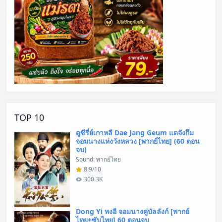
TOP 10
ดูซีรี่ย์เกาหลี Dae Jang Geum แดจังกึม
จอมนางแห่งวังหลวง [พากย์ไทย] (60 ตอน
จบ)
Sound: พากย์ไทย
8.9/10
300.3K
Dong Yi ทงอี จอมนางคู่บัลลังก์ [พากย์
ไทย+ซับไทย] 60 ตอนจบ