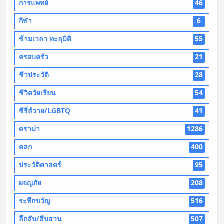
การแพทย์
46
กีฬา
6
ข้ามเวลา ทะลุมิติ
55
ครอบครัว
21
ชีวประวัติ
28
ชีวิตวัยเรียน
54
ซีรี่ส์วาย/LGBTQ
41
ดราม่า
1286
ตลก
400
ประวัติศาสตร์
95
ผจญภัย
208
ระทึกขวัญ
516
ลึกลับ/สืบสวน
507