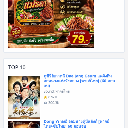
TOP 10
ดูซีรี่ย์เกาหลี Dae Jang Geum แดจังกึม
จอมนางแห่งวังหลวง [พากย์ไทย] (60 ตอน
จบ)
Sound: พากย์ไทย
8.9/10
300.3K
Dong Yi ทงอี จอมนางคู่บัลลังก์ [พากย์
ไทย+ซับไทย] 60 ตอนจบ