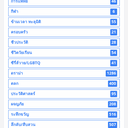
การแพทย์
46
กีฬา
6
ข้ามเวลา ทะลุมิติ
55
ครอบครัว
21
ชีวประวัติ
28
ชีวิตวัยเรียน
54
ซีรี่ส์วาย/LGBTQ
41
ดราม่า
1286
ตลก
400
ประวัติศาสตร์
95
ผจญภัย
208
ระทึกขวัญ
516
ลึกลับ/สืบสวน
507