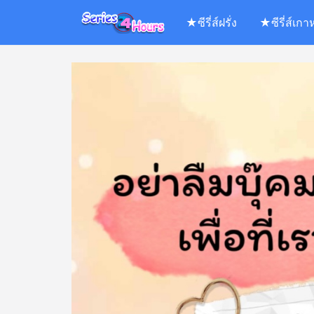
Skip
★ซีรี่ส์ฝรั่ง
★ซีรี่ส์เกา
to
content