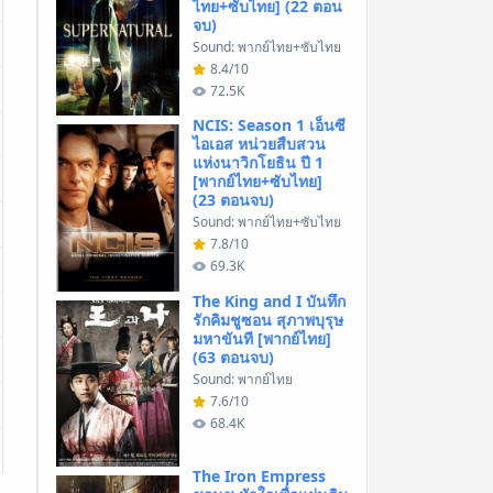
ไทย+ซับไทย] (22 ตอน
จบ)
Sound: พากย์ไทย+ซับไทย
8.4/10
72.5K
NCIS: Season 1 เอ็นซี
ไอเอส หน่วยสืบสวน
แห่งนาวิกโยธิน ปี 1
[พากย์ไทย+ซับไทย]
(23 ตอนจบ)
Sound: พากย์ไทย+ซับไทย
7.8/10
69.3K
The King and I บันทึก
รักคิมชูซอน สุภาพบุรุษ
มหาขันที [พากย์ไทย]
(63 ตอนจบ)
Sound: พากย์ไทย
7.6/10
68.4K
The Iron Empress