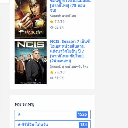
ชอนชู หัวใจเพื่อแผ่นดิน
[พากย์ไทย] (78 ตอน
จบ)
Sound: พากย์ไทย
7.2/10
62.9K
NCIS: Season 7 เอ็นซี
ไอเอส หน่วยสืบสวน
แห่งนาวิกโยธิน ปี 7
[พากย์ไทย+ซับไทย]
(24 ตอนจบ)
Sound: พากย์ไทย+ซับไทย
7.8/10
61.9K
หมวดหมู่
★
1526
★ซีรี่ส์จีน-ไต้หวัน
184