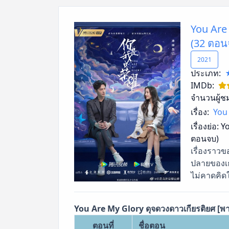
You Are
(32 ตอน
2021
ประเภท:
IMDb:
จำนวนผู้ช
เรื่อง:
You 
เรื่องย่อ:
Yo
ตอนจบ)
เรื่องราวขอ
ปลายของเธ
ไม่คาดคิด
You Are My Glory ดุจดวงดาวเกียรติยศ [พ
ตอนที่
ชื่อตอน