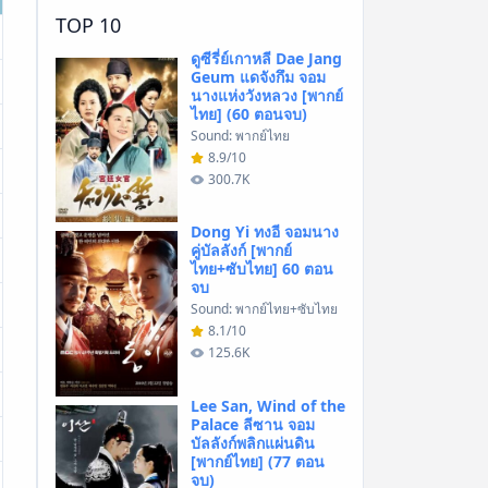
TOP 10
ดูซีรี่ย์เกาหลี Dae Jang
Geum แดจังกึม จอม
นางแห่งวังหลวง [พากย์
ไทย] (60 ตอนจบ)
Sound: พากย์ไทย
8.9/10
300.7K
Dong Yi ทงอี จอมนาง
คู่บัลลังก์ [พากย์
ไทย+ซับไทย] 60 ตอน
จบ
Sound: พากย์ไทย+ซับไทย
8.1/10
125.6K
Lee San, Wind of the
Palace ลีซาน จอม
บัลลังก์พลิกแผ่นดิน
[พากย์ไทย] (77 ตอน
จบ)