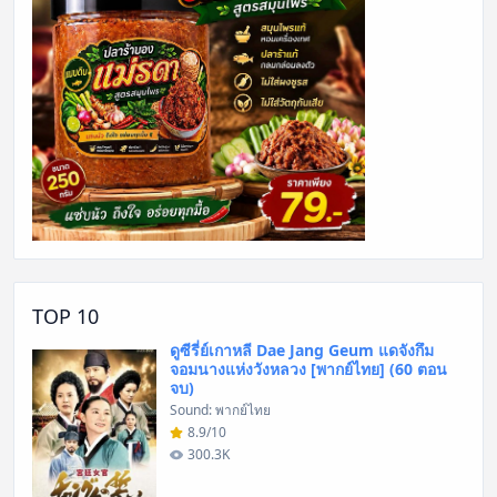
TOP 10
ดูซีรี่ย์เกาหลี Dae Jang Geum แดจังกึม
จอมนางแห่งวังหลวง [พากย์ไทย] (60 ตอน
จบ)
Sound: พากย์ไทย
8.9/10
300.3K