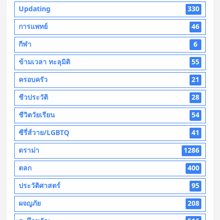
Updating
330
การแพทย์
46
กีฬา
6
ข้ามเวลา ทะลุมิติ
55
ครอบครัว
21
ชีวประวัติ
28
ชีวิตวัยเรียน
54
ซีรี่ส์วาย/LGBTQ
41
ดราม่า
1286
ตลก
400
ประวัติศาสตร์
95
ผจญภัย
208