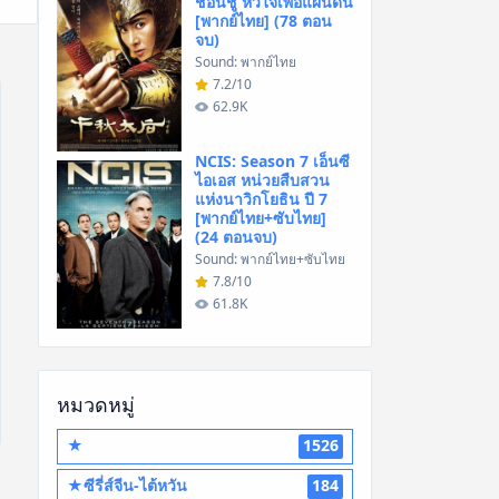
ชอนชู หัวใจเพื่อแผ่นดิน
[พากย์ไทย] (78 ตอน
จบ)
Sound: พากย์ไทย
7.2/10
62.9K
NCIS: Season 7 เอ็นซี
ไอเอส หน่วยสืบสวน
แห่งนาวิกโยธิน ปี 7
[พากย์ไทย+ซับไทย]
(24 ตอนจบ)
Sound: พากย์ไทย+ซับไทย
7.8/10
61.8K
หมวดหมู่
★
1526
★ซีรี่ส์จีน-ไต้หวัน
184