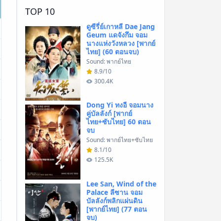
TOP 10
ดูซีรี่ย์เกาหลี Dae Jang
Geum แดจังกึม จอม
นางแห่งวังหลวง [พากย์
ไทย] (60 ตอนจบ)
Sound: พากย์ไทย
8.9/10
300.4K
Dong Yi ทงอี จอมนาง
คู่บัลลังก์ [พากย์
ไทย+ซับไทย] 60 ตอน
จบ
Sound: พากย์ไทย+ซับไทย
8.1/10
125.5K
Lee San, Wind of the
Palace ลีซาน จอม
บัลลังก์พลิกแผ่นดิน
[พากย์ไทย] (77 ตอน
จบ)