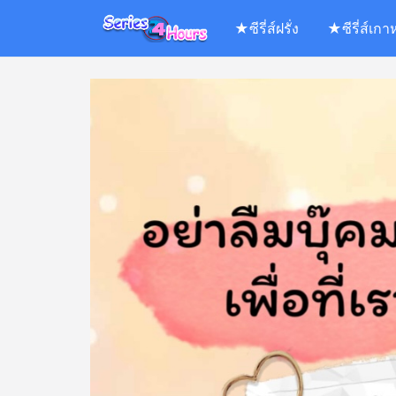
Skip
★ซีรี่ส์ฝรั่ง
★ซีรี่ส์เกา
to
content