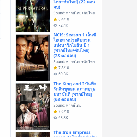
ไทย+ซับไทย] (22 ตอน
จบ)
Sound: พากย์ไทย+ซับไทย
8.4/10
72.4K
NCIS: Season 1 เอ็นซี
ไอเอส หน่วยสืบสวน
แห่งนาวิกโยธิน ปี 1
[พากย์ไทย+ซับไทย]
(23 ตอนจบ)
Sound: พากย์ไทย+ซับไทย
7.8/10
69.3K
The King and I บันทึก
รักคิมชูซอน สุภาพบุรุษ
มหาขันที [พากย์ไทย]
(63 ตอนจบ)
Sound: พากย์ไทย
7.6/10
68.3K
The Iron Empress