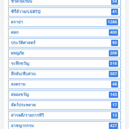
ชีวิตวัยเรียน
54
ซีรี่ส์วาย/LGBTQ
41
ดราม่า
1286
ตลก
400
ประวัติศาสตร์
95
ผจญภัย
208
ระทึกขวัญ
516
ลึกลับ/สืบสวน
507
สงคราม
48
สยองขวัญ
143
สัตว์ประหลาด
17
สารคดี/รายการทีวี
13
อาชญากรรม
427