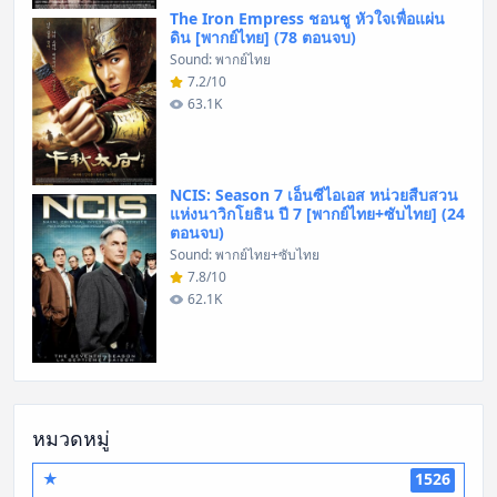
The Iron Empress ชอนชู หัวใจเพื่อแผ่น
ดิน [พากย์ไทย] (78 ตอนจบ)
Sound: พากย์ไทย
7.2/10
63.1K
NCIS: Season 7 เอ็นซีไอเอส หน่วยสืบสวน
แห่งนาวิกโยธิน ปี 7 [พากย์ไทย+ซับไทย] (24
ตอนจบ)
Sound: พากย์ไทย+ซับไทย
7.8/10
62.1K
หมวดหมู่
★
1526