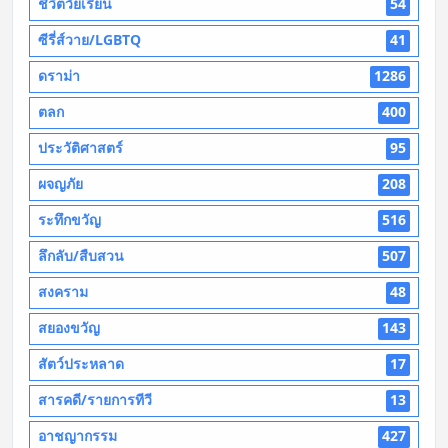
ชีวิตวัยเรียน
54
ซีรี่ส์วาย/LGBTQ
41
ดราม่า
1286
ตลก
400
ประวัติศาสตร์
95
ผจญภัย
208
ระทึกขวัญ
516
ลึกลับ/สืบสวน
507
สงคราม
48
สยองขวัญ
143
สัตว์ประหลาด
17
สารคดี/รายการทีวี
13
อาชญากรรม
427