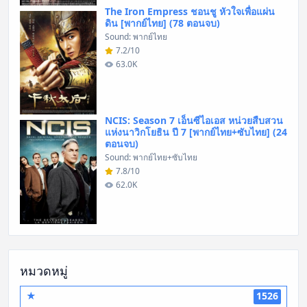
The Iron Empress ชอนชู หัวใจเพื่อแผ่น
ดิน [พากย์ไทย] (78 ตอนจบ)
Sound: พากย์ไทย
7.2/10
63.0K
NCIS: Season 7 เอ็นซีไอเอส หน่วยสืบสวน
แห่งนาวิกโยธิน ปี 7 [พากย์ไทย+ซับไทย] (24
ตอนจบ)
Sound: พากย์ไทย+ซับไทย
7.8/10
62.0K
หมวดหมู่
★
1526