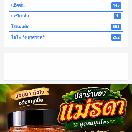
แอ็คชั่น
445
แอนิเมชั่น
1
โรแมนติก
553
ไซไฟ วิทยาศาสตร์
262