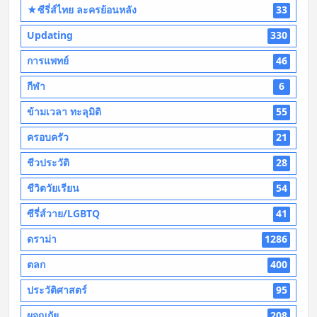
★ซีรี่ส์ไทย ละครย้อนหลัง
33
Updating
330
การแพทย์
46
กีฬา
6
ข้ามเวลา ทะลุมิติ
55
ครอบครัว
21
ชีวประวัติ
28
ชีวิตวัยเรียน
54
ซีรี่ส์วาย/LGBTQ
41
ดราม่า
1286
ตลก
400
ประวัติศาสตร์
95
ผจญภัย
208