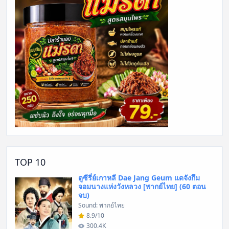
TOP 10
ดูซีรี่ย์เกาหลี Dae Jang Geum แดจังกึม
จอมนางแห่งวังหลวง [พากย์ไทย] (60 ตอน
จบ)
Sound: พากย์ไทย
8.9/10
300.4K