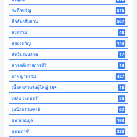
ระทึกขวัญ
516
ลึกลับ/สืบสวน
507
สงคราม
48
สยองขวัญ
143
สัตว์ประหลาด
17
สารคดี/รายการทีวี
13
อาชญากรรม
427
เนื้อหาสำหรับผู้ใหญ่ 18+
18
เพลง วงดนตรี
23
เหนือธรรมชาติ
62
แนวย้อนยุค
193
แฟนตาซี
283