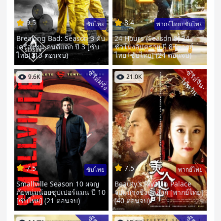
9.5
8.4
ซับไทย
พากย์ไทย+ซับไทย
Breaking Bad: Season 3 ดับ
24 Hours (Season 8) 24
เครื่องชน คนดีแตก ปี 3 [ซับ
ชั่วโมงอันตราย ปี 8 [พากย์
ไทย] (13 ตอนจบ)
ไทย+ซับไทย] (24 ตอนจบ)
ซีรีส์ฝรั่ง
ซี
รี
ส์
จี
น
-
ต้
ห
วั
9.6K
21.0K
ไ
น
7.5
7.5
ซับไทย
พากย์ไทย
Smallville Season 10 ผจญ
Beauty’s Rival in Palace
ภัยหนุ่มน้อยซุปเปอร์แมน ปี 10
จอมนางชิงบัลลังก์ [พากย์ไทย]
[ซับไทย] (21 ตอนจบ)
(40 ตอนจบ)