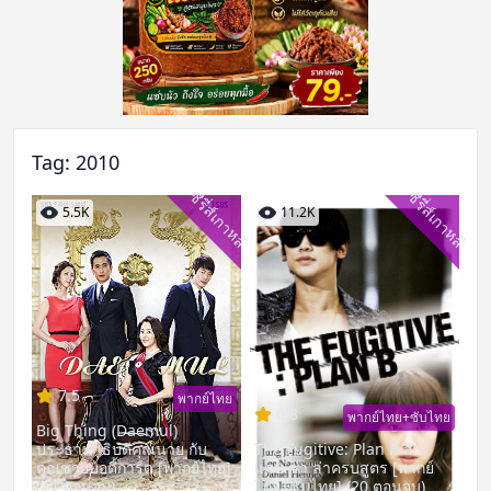
Tag:
2010
ซีรี่ส์เกาหลี
ซีรี่ส์เกาหลี
5.5K
11.2K
7.5
พากย์ไทย
6.8
พากย์ไทย+ซับไทย
Big Thing (Daemul)
ประธานาธิบดีคุณนาย กับ
The Fugitive: Plan B สืบ
คุณชายบอดี้การ์ด [พากย์ไทย]
แสบ ซ่า ล่าครบสูตร [พากย์
(24 ตอนจบ)
ไทย+ซับไทย] (20 ตอนจบ)