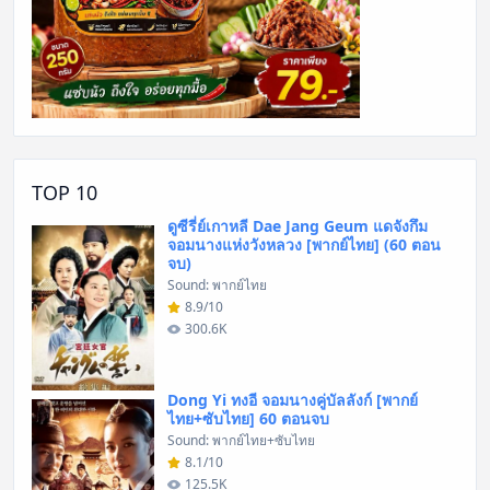
TOP 10
ดูซีรี่ย์เกาหลี Dae Jang Geum แดจังกึม
จอมนางแห่งวังหลวง [พากย์ไทย] (60 ตอน
จบ)
Sound: พากย์ไทย
8.9/10
300.6K
Dong Yi ทงอี จอมนางคู่บัลลังก์ [พากย์
ไทย+ซับไทย] 60 ตอนจบ
Sound: พากย์ไทย+ซับไทย
8.1/10
125.5K