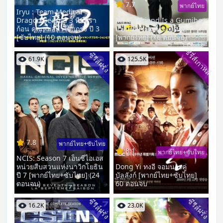
7.7
พากย์ไทย
Iryu : Team Medical
Dragon Season 3 ทีมดรา
My Girlfriend Is a Gumiho
ก้อน คุณหมอหัวใจแกร่ง ปี 3
แฟนผม! เป็นจิ้งจอกครับ
[ซับไทย] (10 ตอนจบ)
[พากย์ไทย] (16 ตอนจบ)
ซีรี่ส์เกาหลี
ซีรีส์ฝรั่ง
61.9K
125.5K
7.8
พากย์ไทย+ซับไทย
8.1
พากย์ไทย+ซับไทย
NCIS: Season 7 เอ็นซีไอเอส
หน่วยสืบสวนแห่งนาวิกโยธิน
Dong Yi ทงอี จอมนางคู่
ปี 7 [พากย์ไทย+ซับไทย] (24
บัลลังก์ [พากย์ไทย+ซับไทย]
ตอนจบ)
60 ตอนจบ
ซีรีส์ฝรั่ง
ซีรีส์ฝรั่ง
16.2K
23.0K