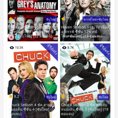
7.6
7.5
ซับไทย
พากย์ไทย+ซับไทย
Grey’s Anatomy Season 7
Haven Season 1 เฮเว่น เมือง
แพทย์มือใหม่หัวใจเกินร้อย ซี
อาถรรพ์ ซีซั่น 1 [พากย์
ซั่น 7 [ซับไทย] (22 ตอนจบ)
ไทย+ซับไทย] (13 ตอนจบ)
ซีรีส์ฝรั่ง
ซีรีส์ฝรั่ง
10.5K
8.7K
8.2
8.2
ซับไทย
ซับไทย
Chuck Season 4 ชัค สายลับ
Chuck Season 3 ชัค สายลับ
สมองล้น ซีซั่น 4 [ซับไทย] (24
สมองล้น ซีซั่น 3 [ซับไทย] (19
ตอนจบ)
ตอนจบ)