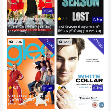
7.6
ซับไทย
Desperate Housewives
8.3
ซับไทย
(Season 7) สมาคมแม่บ้าน
หัวใจเปลี่ยว ซีซั่น 7 [ซับไทย]
Lost Season 6 อสูรกายดงดิบ
(23 ตอนจบ)
ซีซั่น 6 [ซับไทย] (18 ตอนจบ)
ซีรีส์ฝรั่ง
ซีรีส์ฝรั่ง
10.3K
12.8K
6.8
8.2
ซับไทย
ซับไทย
Glee Season 2 กลี ร้องเล่น
White Collar Season 2
เต้นให้เริ่ด ซีซั่น 2 [ซับไทย]
อาชญากรสมองเพชร ซีซั่น 2
(22 ตอนจบ)
[ซับไทย] (16 ตอนจบ)