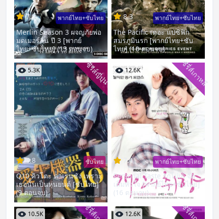
7.9
8.3
พากย์ไทย+ซับไทย
พากย์ไทย+ซับไทย
Merlin Season 3 ผจญภัยพ่อ
The Pacific เดอะ แปซิฟิก
มดเมอร์ลิน ปี 3 [พากย์
สมรภูมินรก [พากย์ไทย+ซับ
ไทย+ซับไทย] (13 ตอนจบ)
ไทย] (10 ตอนจบ)
ซีรี่ส์เกาหลี
ซีรีส์ญี่ปุ่น
5.3K
12.6K
6.8
7.4
ซับไทย
พากย์ไทย+ซับไทย
Q10 คิวโตะ คาเรนซัง เพราะ
Personal Taste รักไม่เก๊ จัด
เธอนั้นเป็นหุ่นยนต์ [ซับไทย]
เต็มหัวใจ [พากย์ไทย+ซับไทย]
(9 ตอนจบ)
(16 ตอนจบ)
ซีรี่ส์เกาหลี
ซีรี่ส์เกาหลี
10.5K
12.6K