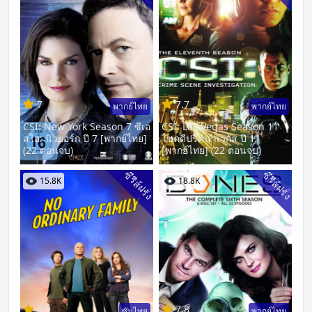
7
7.7
พากย์ไทย
พากย์ไทย
CSI: New York Season 7 ซีเอ
CSI: Las Vegas Season 11
สไอ: นิวยอร์ก ปี 7 [พากย์ไทย]
ไขคดีปริศนาเวกัส ปี 11
(22 ตอนจบ)
[พากย์ไทย] (22 ตอนจบ)
ซีรีส์ฝรั่ง
ซีรีส์ฝรั่ง
15.8K
18.8K
6.9
7.8
ซับไทย
พากย์ไทย