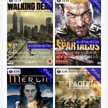
ซีรีส์ฝรั่ง
ซีรีส์ฝรั่ง
14.7K
18.6K
8.5
พากย์ไทย+ซับไทย
8.1
พากย์ไทย+ซับไทย
Spartacus 1 : Blood and
The Walking Dead Season
Sand สปาตาคัส ขุนศึกชาติ
1 เดอะวอล์กกิงเดด ปี 1 [พากย์
ทมิฬ [พากย์ไทย+ซับไทย] (13
ไทย+ซับไทย] (6 ตอนจบ)
ตอนจบ)
ซีรีส์ฝรั่ง
ซีรีส์ฝรั่ง
8.5K
9.4K