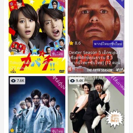
8.6
พากย์ไทย+ซับไทย
Dexter Season 5 เด็กซเตอร์
6.3
ซับไทย
เชือดพิทักษ์คุณธรรม ปี 5
Tokujo kabachi!! [ซับไทย]
[พากย์ไทย+ซับไทย] (12 ตอน
(20 ตอนจบ)
จบ)
ซีรี่ส์เกาหลี
ซีรีส์ญี่ปุ่น
7.6K
9.4K
8.2
ซับไทย