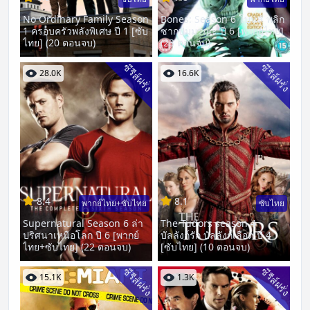
No Ordinary Family Season
Bones: Season 6 โบนส์ พลิก
1 ครอบครัวพลังพิเศษ ปี 1 [ซับ
ซากปมมรณะ ปี 6 [พากย์ไทย]
ไทย] (20 ตอนจบ)
(23 ตอนจบ)
ซีรีส์ฝรั่ง
ซีรีส์ฝรั่ง
28.0K
16.6K
8.4
8.1
พากย์ไทย+ซับไทย
ซับไทย
Supernatural Season 6 ล่า
The Tudors season 4
ปริศนาเหนือโลก ปี 6 [พากย์
บัลลังก์รัก บัลลังก์เลือด ปี 4
ไทย+ซับไทย] (22 ตอนจบ)
[ซับไทย] (10 ตอนจบ)
ซีรีส์ฝรั่ง
ซีรีส์ฝรั่ง
15.1K
1.3K