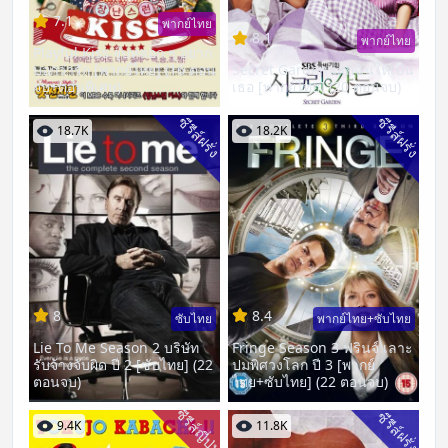
7.1
พากย์ไทย
8.1
พากย์ไทย
Playful Kiss จุ๊บหลอก ๆ อยาก
บอกว่ารัก [พากย์ไทย] (16 ตอน
Secret Garden เสกฉันให้เป็น
จบ+ตอนพิเศษ)
เธอ [พากย์ไทย] (20 ตอนจบ)
ซีรีส์ฝรั่ง
ซีรีส์ฝรั่ง
18.7K
18.2K
8
8.4
ซับไทย
พากย์ไทย+ซับไทย
Lie To Me Season 2 บริษัท
Fringe Season 3 ฟรินจ์ เลาะ
รับจ้างจับผิด ปี 2 [ซับไทย] (22
ปมพิศวงโลก ปี 3 [พากย์
ตอนจบ)
ไทย+ซับไทย] (22 ตอนจบ)
ซีรีส์ญี่ปุ่น
ซีรีส์ฝรั่ง
9.4K
11.8K