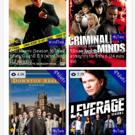
8.1
ซับไทย
6.5
พากย์ไทย
Criminal Minds Season 6 ค
CSI: Miami (Season 9) ไขคดี
ริมินอล ไมน์ ทีมแกร่งเด็ดขั้ว
ปริศนาไมอามี่ ปี 9 [พากย์ไทย]
อาชญากรรม ซีซั่น 6 (24 ตอน
(22 ตอนจบ)
จบ)
ซีรีส์ฝรั่ง
ซีรีส์ฝรั่ง
4.9K
7.7K
8.7
7.9
ซับไทย
ซับไทย