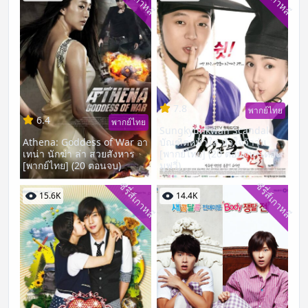
7.8
พากย์ไทย
6.4
พากย์ไทย
Sungkyunkwan Scandal
Athena: Goddess of War อา
บัณฑิตหน้าใส หัวใจว้าวุ่น
เทน่า นักฆ่า ล่า สวยสังหาร
[พากย์ไทย] (20 ตอนจบ+เดอะ
[พากย์ไทย] (20 ตอนจบ)
มูฟวี่)
ซีรี่ส์เกาหลี
ซีรี่ส์เกาหลี
15.6K
14.4K