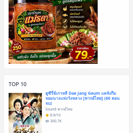
TOP 10
ดูซีรี่ย์เกาหลี Dae Jang Geum แดจังกึม
จอมนางแห่งวังหลวง [พากย์ไทย] (60 ตอน
จบ)
Sound: พากย์ไทย
8.9/10
300.7K