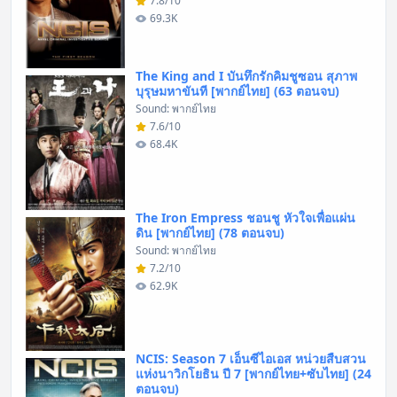
7.8/10
69.3K
The King and I บันทึกรักคิมชูซอน สุภาพ
บุรุษมหาขันที [พากย์ไทย] (63 ตอนจบ)
Sound: พากย์ไทย
7.6/10
68.4K
The Iron Empress ชอนชู หัวใจเพื่อแผ่น
ดิน [พากย์ไทย] (78 ตอนจบ)
Sound: พากย์ไทย
7.2/10
62.9K
NCIS: Season 7 เอ็นซีไอเอส หน่วยสืบสวน
แห่งนาวิกโยธิน ปี 7 [พากย์ไทย+ซับไทย] (24
ตอนจบ)