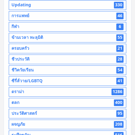
Updating
330
การแพทย์
46
กีฬา
6
ข้ามเวลา ทะลุมิติ
55
ครอบครัว
21
ชีวประวัติ
28
ชีวิตวัยเรียน
54
ซีรี่ส์วาย/LGBTQ
41
ดราม่า
1286
ตลก
400
ประวัติศาสตร์
95
ผจญภัย
208
ระทึกขวัญ
516