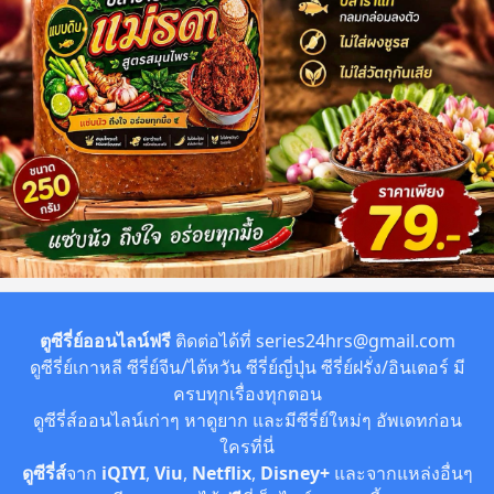
ตูซีรี่ย์ออนไลน์ฟรี
ติดต่อได้ที่
series24hrs@gmail.com
ดูซีรี่ย์เกาหลี ซีรี่ย์จีน/ไต้หวัน ซีรี่ย์ญี่ปุ่น ซีรี่ย์ฝรั่ง/อินเตอร์ มี
ครบทุกเรื่องทุกตอน
ดูซีรี่ส์ออนไลน์เก่าๆ หาดูยาก และมีซีรี่ย์ใหม่ๆ อัพเดทก่อน
ใครที่นี่
ดูซีรี่ส์
จาก
iQIYI
,
Viu
,
Netflix
,
Disney+
และจากแหล่งอื่นๆ