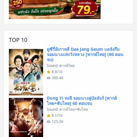
TOP 10
ดูซีรี่ย์เกาหลี Dae Jang Geum แดจังกึม
จอมนางแห่งวังหลวง [พากย์ไทย] (60 ตอน
จบ)
Sound: พากย์ไทย
8.9/10
300.4K
Dong Yi ทงอี จอมนางคู่บัลลังก์ [พากย์
ไทย+ซับไทย] 60 ตอนจบ
Sound: พากย์ไทย+ซับไทย
8.1/10
125.5K