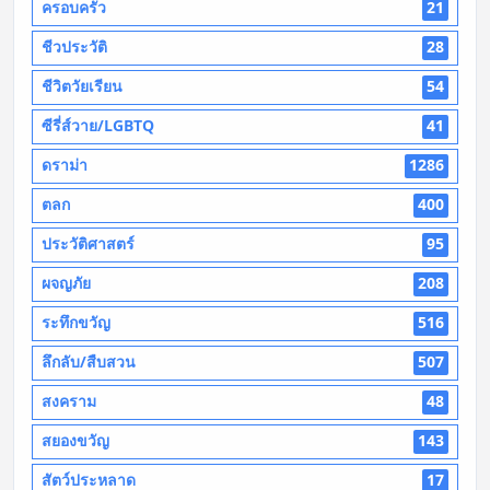
ครอบครัว
21
ชีวประวัติ
28
ชีวิตวัยเรียน
54
ซีรี่ส์วาย/LGBTQ
41
ดราม่า
1286
ตลก
400
ประวัติศาสตร์
95
ผจญภัย
208
ระทึกขวัญ
516
ลึกลับ/สืบสวน
507
สงคราม
48
สยองขวัญ
143
สัตว์ประหลาด
17