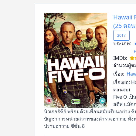
Hawaii F
(25 ตอน
2017
ประเภท:
ค
IMDb:
จำนวนผู้ช
เรื่อง:
Hawa
เรื่องย่อ:
Ha
ตอนจบ)
Five O เป็
สตีฟ แม๊คกา
นิวเจอร์ซีย์ พร้อมด้วยเพื่อนสมัยเรียนอย่าง
บัญชาการหน่วยสวาทของตำรวจฮาวาย ทั้งหมดร่
ปราบฮาวาย ซีซั่น 8