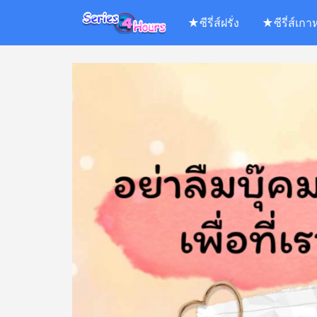
Skip
★ซีรี่ส์ฝรั่ง
★ซีรี่ส์เกา
to
content