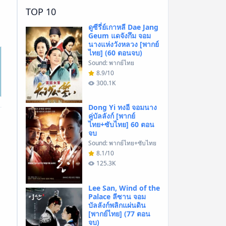
TOP 10
ดูซีรี่ย์เกาหลี Dae Jang
Geum แดจังกึม จอม
นางแห่งวังหลวง [พากย์
ไทย] (60 ตอนจบ)
Sound: พากย์ไทย
8.9/10
300.1K
Dong Yi ทงอี จอมนาง
คู่บัลลังก์ [พากย์
ไทย+ซับไทย] 60 ตอน
จบ
Sound: พากย์ไทย+ซับไทย
8.1/10
125.3K
Lee San, Wind of the
Palace ลีซาน จอม
บัลลังก์พลิกแผ่นดิน
[พากย์ไทย] (77 ตอน
จบ)