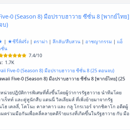
ive-0 (Season 8) มือปราบฮาวาย ซีซั่น 8 [พากย์ไทย]
จบ)
★
|
★ซีรี่ส์ฝรั่ง
|
ดราม่า
|
ลึกลับ/สืบสวน
|
อาชญากรรม
|
แอ็
ชั่น
7.4/10
ม:
1.7K
ii Five-0 (Season 8) มือปราบฮาวาย ซีซั่น 8 (25 ตอนจบ)
waii Five-0 (Season 8) มือปราบฮาวาย ซีซั่น 8 [พากย์ไทย] (25
นหน่วยปฎิบัติการพิเศษที่ตั้งขึ้นโดยผู้ว่าการรัฐฮาวาย นำทีมโดย
เร็ทท์ และคู่หูนักสืบ แดนนี่ วิลเลียมส์ ที่เพิ่งย้ายมาจากรัฐ
 ชินโฮ เคลลี่, โคโนะ คาลาคาว และ กลู โกรเวอร์ จากชิคาโก อดีตผู้
วมมือกันเพื่อคลี่คลายคดีร้ายแรงที่เกิดขึ้นในรัฐฮาวาย กับ มือ