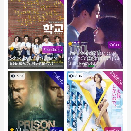
7.2
ซับไทย
7.4
Soundtrack
The Universe’s Star ยมทูต
School 2017 นักเรียนอลวน
สาวใส มัดใจหนุ่มเย็นชา [ซับ
มัธยมอลเวง (16 ตอนจบ)
ไทย] (6 ตอนจบ)
ซีรีส์ญี่ปุ่น
ซีรีส์ฝรั่ง
8.3K
7.0K
8.4
7.5
ซับไทย
พากย์ไทย