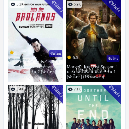
ซีรีส์ฝรั่ง
ซีรีส์ฝรั่ง
5.3K
6.9K
7.9
ซับไทย
6.5
ซับไทย
Into the Badlands Season
2 แบดแลนด์ คนระห่ำทะลุ
Marvel’s Iron Fist Season 1
แดนเถื่อน ซีซั่น 2 [ซับไทย]
มาร์เวล ไอรอน ฟิสต์ ซีซั่น 1
(10 ตอนจบ)
[ซับไทย] (13 ตอนจบ)
ซีรีส์ฝรั่ง
ซีรีส์ฝรั่ง
5.4K
7.1K