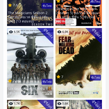
8
ซับไทย
7.6
ซับไทย
Orange Is the New Black
The Magicians Season 2
(Season 5) ออเรนจ์ อีส เดอะ
มหา’ลัยไสยเวท ซีซั่น 2 [ซับ
นิว แบล็ค ซีซั่น 5 [ซับไทย]
ไทย] (13 ตอนจบ)
(13 ตอนจบ)
ซีรีส์ฝรั่ง
ซีรีส์ฝรั่ง
6.5K
6.9K
7
ซับไทย
7.3
ซับไทย
Fear the Walking Dead
SIX Season 1 ซิกซ์ ซีซั่น 1
Season 3 ปฐมบทผีไม่ยอมตาย
[ซับไทย] (8 ตอนจบ)
ซีซั่น 3 [ซับไทย] (16 ตอนจบ)
ซีรีส์ฝรั่ง
ซีรีส์ฝรั่ง
1.7K
1.6K