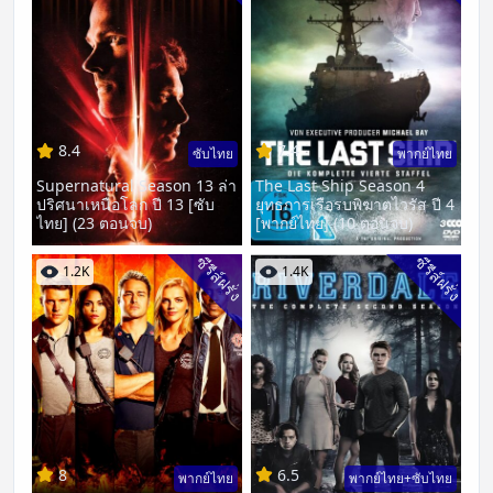
8.4
7.4
ซับไทย
พากย์ไทย
Supernatural Season 13 ล่า
The Last Ship Season 4
ปริศนาเหนือโลก ปี 13 [ซับ
ยุทธการเรือรบพิฆาตไวรัส ปี 4
ไทย] (23 ตอนจบ)
[พากย์ไทย] (10 ตอนจบ)
ซีรีส์ฝรั่ง
ซีรีส์ฝรั่ง
1.2K
1.4K
8
6.5
พากย์ไทย
พากย์ไทย+ซับไทย