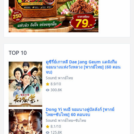
TOP 10
ดูซีรี่ย์เกาหลี Dae Jang Geum แดจังกึม
จอมนางแห่งวังหลวง [พากย์ไทย] (60 ตอน
จบ)
Sound: พากย์ไทย
8.9/10
300.8K
Dong Yi ทงอี จอมนางคู่บัลลังก์ [พากย์
ไทย+ซับไทย] 60 ตอนจบ
Sound: พากย์ไทย+ซับไทย
8.1/10
125.8K