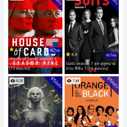
8.6
ซับไทย
8.4
ซับไทย
House of Cards Season 5
เกมอำนาจ ซีซั่น 5 [ซับไทย]
Suits season 7 สูท คู่หูทนาย
(13 ตอนจบ)
ป่วน ซีซั่น 7 (16 ตอนจบ)
ซีรีส์ฝรั่ง
ซีรีส์ฝรั่ง
8.2K
7.4K