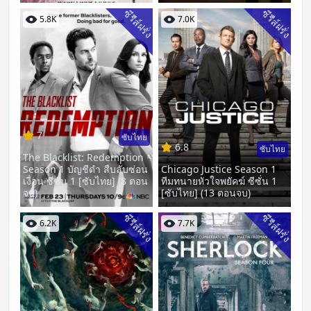
ซีรีส์ฝรั่ง
ซีรีส์ฝรั่ง
5.8K
7.0K
7
ซับไทย
6.8
ซับไทย
The Blacklist: Redemption
Season 1 บัญชีดำ สืบลับซ่อน
Chicago Justice Season 1
เงื่อน ซีซั่น 1 [ซับไทย] (8 ตอน
ทีมทนายหัวใจพยัคฆ์ ซีซั่น 1
จบ)
[ซับไทย] (13 ตอนจบ)
ซีรีส์ฝรั่ง
ซีรีส์ฝรั่ง
6.2K
7.7K