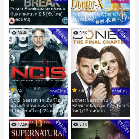
Prison Break season 5 แผน
Doctor X Season 5 หมอซ่าส์
ลับแหกคุกนรก ปี 5 [ซับไทย]
พันธุ์เอ็กซ์ ภาค 5 [พากย์ไทย]
(9 ตอนจบ)
(10 ตอนจบ)
ซีรีส์ฝรั่ง
ซีรีส์ฝรั่ง
30.4K
9.6K
7.8
7.8
พากย์ไทย
พากย์ไทย
NCIS: Season 14 เอ็นซีไอเอส
Bones: Season 12 โบนส์
หน่วยสืบสวนแห่งนาวิกโยธิน
พลิกซากปมมรณะ ปี 12 [พากย์
ปี 14 [พากย์ไทย] (24 ตอนจบ)
ไทย] (12 ตอนจบ)
ซีรีส์ฝรั่ง
ซีรีส์ฝรั่ง
17.5K
8.1K