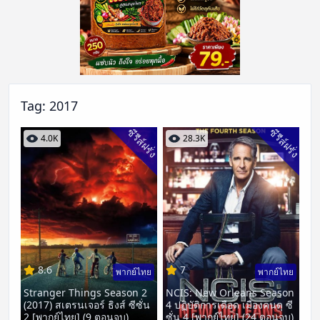
Tag:
2017
ซีรีส์ฝรั่ง
ซีรีส์ฝรั่ง
4.0K
28.3K
8.6
7
พากย์ไทย
พากย์ไทย
Stranger Things Season 2
NCIS: New Orleans Season
(2017) สเตรนเจอร์ ธิงส์ ซีซั่น
4 ปฏิบัติการเดือด เมืองคนดุ ซี
2 [พากย์ไทย] (9 ตอนจบ)
ซั่น 4 [พากย์ไทย] (24 ตอนจบ)