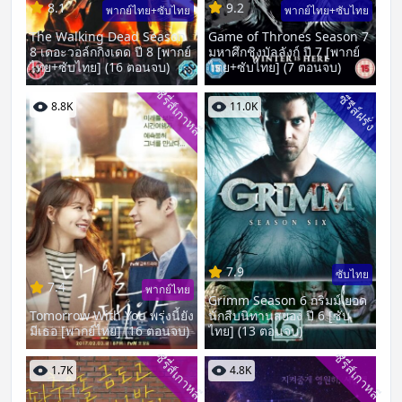
8.1
9.2
พากย์ไทย+ซับไทย
พากย์ไทย+ซับไทย
The Walking Dead Season
Game of Thrones Season 7
8 เดอะวอล์กกิงเดด ปี 8 [พากย์
มหาศึกชิงบัลลังก์ ปี 7 [พากย์
ไทย+ซับไทย] (16 ตอนจบ)
ไทย+ซับไทย] (7 ตอนจบ)
ซีรี่ส์เกาหลี
ซีรีส์ฝรั่ง
8.8K
11.0K
7.9
ซับไทย
7.4
พากย์ไทย
Grimm Season 6 กริมม์ ยอด
Tomorrow With You พรุ่งนี้ยัง
นักสืบนิทานสยอง ปี 6 [ซับ
มีเธอ [พากย์ไทย] (16 ตอนจบ)
ไทย] (13 ตอนจบ)
ซีรี่ส์เกาหลี
ซีรี่ส์เกาหลี
1.7K
4.8K