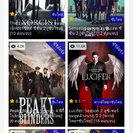
7.9
ซับไทย
8.2
ซับไทย
The Exorcist Season 2 หมอผี
เอ็กซอร์ซิสต์ ซีซั่น 2 [ซับไทย]
Sense8 Season 2 เซนเสต ซี
(10 ตอนจบ)
ซั่น 2 [ซับไทย] (12 ตอนจบ)
ซีรีส์ฝรั่ง
ซีรีส์ฝรั่ง
4.2K
11.6K
8.8
8.1
ซับไทย
พากย์ไทย+ซับไทย
Peaky Blinders Season 4 พีกี้
Lucifer: Season 2 ลูซิเฟอร์
ไบลน์เดอร์ส ซีซั่น 4 [ซับไทย]
ยมทูตล้างนรก ปี 2 [พากย์
(6 ตอนจบ)
ไทย+ซับไทย] (18 ตอนจบ)