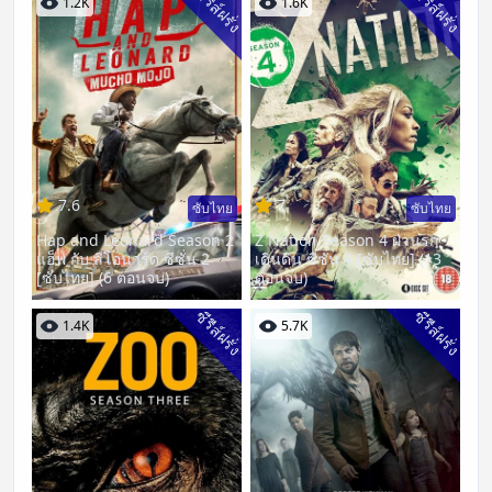
ซีรีส์ฝรั่ง
ซีรีส์ฝรั่ง
1.2K
1.6K
7.6
7
ซับไทย
ซับไทย
Hap and Leonard Season 2
Z Nation Season 4 ฝ่านรก
แฮ็พ กับ ลีโอนาร์ด ซีซั่น 2
เดินดิน ซีซั่น 4 [ซับไทย] (13
[ซับไทย] (6 ตอนจบ)
ตอนจบ)
ซีรีส์ฝรั่ง
ซีรีส์ฝรั่ง
1.4K
5.7K