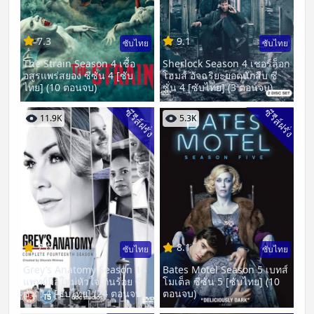
7.3
9.1
ซับไทย
ซับไทย
The Strain Season 4 เชื้อ
Sherlock Season 4 เชอร์ล็อก
อสูรแพร่สยอง ซีซั่น 4 [ซับ
โฮมส์ อัจฉริยะยอดนักสืบ ซี
ไทย] (10 ตอนจบ)
ซั่น 4 [ซับไทย] (3 ตอนจบ)
ซีรีส์ฝรั่ง
ซีรีส์ฝรั่ง
11.9K
5.3K
7.6
8.1
ซับไทย
ซับไทย
Grey’s Anatomy Season 14
Bates Motel Season 5 เบทส์
แพทย์มือใหม่หัวใจเกินร้อย ซี
โมเต็ล ซีซั่น 5 [ซับไทย] (10
ซั่น 14 [ซับไทย] (24 ตอนจบ)
ตอนจบ)