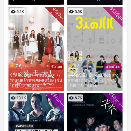
ซีรีส์ญี่ปุ่น
ซี
รี
ส์
จี
น
-
ต้
ห
วั
9.5K
5.5K
ไ
น
7.6
8.8
ซับไทย
พากย์ไทย
ซีรี่ส์จีน Dear Prince (2017)
ดูซีรี่ย์ญี่ปุ่น Three Dads สาม
รักนายเจ้าชายจอมเหวี่ยง [ซับ
สุดหล่อคุณพ่อมือใหม่ [พากย์
ไทย] (19 ตอนจบ)
ไทย] (10 ตอนจบ)
ซีรี่ส์เกาหลี
ซีรี่ส์เกาหลี
13.1K
8.7K