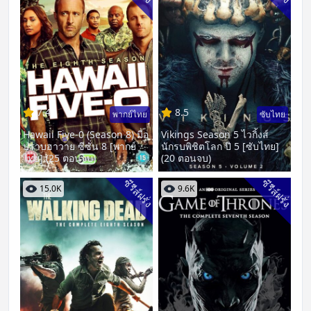
7.4
8.5
พากย์ไทย
ซับไทย
Hawaii Five-0 (Season 8) มือ
Vikings Season 5 ไวกิ้งส์
ปราบฮาวาย ซีซั่น 8 [พากย์
นักรบพิชิตโลก ปี 5 [ซับไทย]
ไทย] (25 ตอนจบ)
(20 ตอนจบ)
ซีรีส์ฝรั่ง
ซีรีส์ฝรั่ง
15.0K
9.6K