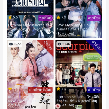
6.6
7.9
พากย์ไทย
พากย์ไทย
Criminal Minds: Korea อ่าน
Save Me Season 1 กับดัก
เกมฆ่า ล่าทรชน [พากย์ไทย]
ลัทธิคลั่ง ภาค 1 [พากย์ไทย]
(20 ตอนจบ)
(16 ตอนจบ)
ซี
รี
ส์
จี
น
-
ต้
ห
วั
ซีรีส์ฝรั่ง
19.5K
13.4K
ไ
น
7.7
7.1
พากย์ไทย+ซับไทย
พากย์ไทย
Rule the World จอมใจจักร
Scorpion Season 4 ไขคดีทีม
พรรดิ์ [พากย์ไทย+ซับไทย] (45
อัจฉริยะ ซีซั่น 4 [พากย์ไทย]
ตอนจบ)
(22 ตอนจบ)