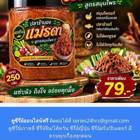
ตูซีรี่ย์ออนไลน์ฟรี
ติดต่อได้ที่
series24hrs@gmail.com
ดูซีรี่ย์เกาหลี ซีรี่ย์จีน/ไต้หวัน ซีรี่ย์ญี่ปุ่น ซีรี่ย์ฝรั่ง/อินเตอร์ มี
ครบทุกเรื่องทุกตอน