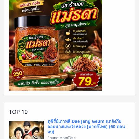
TOP 10
ดูซีรี่ย์เกาหลี Dae Jang Geum แดจังกึม
จอมนางแห่งวังหลวง [พากย์ไทย] (60 ตอน
จบ)
Sound: พากย์ไทย