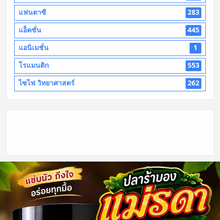
แฟนตาซี
283
แอ็คชั่น
445
แอนิเมชั่น
1
โรแมนติก
553
ไซไฟ วิทยาศาสตร์
262