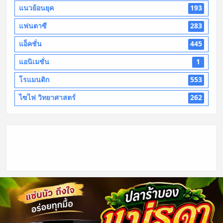
แนวย้อนยุค
193
แฟนตาซี
283
แอ็คชั่น
445
แอนิเมชั่น
1
โรแมนติก
553
ไซไฟ วิทยาศาสตร์
262