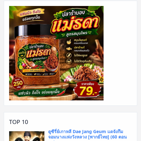
TOP 10
ดูซีรี่ย์เกาหลี Dae Jang Geum แดจังกึม
จอมนางแห่งวังหลวง [พากย์ไทย] (60 ตอน