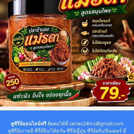
ตูซีรี่ย์ออนไลน์ฟรี
ติดต่อได้ที่
series24hrs@gmail.com
ดูซีรี่ย์เกาหลี ซีรี่ย์จีน/ไต้หวัน ซีรี่ย์ญี่ปุ่น ซีรี่ย์ฝรั่ง/อินเตอร์ มี