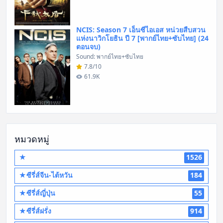
NCIS: Season 7 เอ็นซีไอเอส หน่วยสืบสวน
แห่งนาวิกโยธิน ปี 7 [พากย์ไทย+ซับไทย] (24
ตอนจบ)
Sound: พากย์ไทย+ซับไทย
7.8/10
61.9K
หมวดหมู่
★
1526
★ซีรี่ส์จีน-ไต้หวัน
184
★ซีรี่ส์ญี่ปุ่น
55
★ซีรี่ส์ฝรั่ง
914