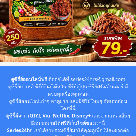
ตูซีรี่ย์ออนไลน์ฟรี
ติดต่อได้ที่
series24hrs@gmail.com
ดูซีรี่ย์เกาหลี ซีรี่ย์จีน/ไต้หวัน ซีรี่ย์ญี่ปุ่น ซีรี่ย์ฝรั่ง/อินเตอร์ มี
ครบทุกเรื่องทุกตอน
ดูซีรี่ส์ออนไลน์เก่าๆ หาดูยาก และมีซีรี่ย์ใหม่ๆ อัพเดทก่อน
ใครที่นี่
ดูซีรี่ส์
จาก
iQIYI
,
Viu
,
Netflix
,
Disney+
และจากแหล่งอื่นๆ
อีกมากมายได้
ฟรี
ที่เว็บไซต์ของเรานี้
Series24hr
เราได้รวบรวมซีรี่ย์มาให้คุณดูเพื่อให้สะดวกต่อ