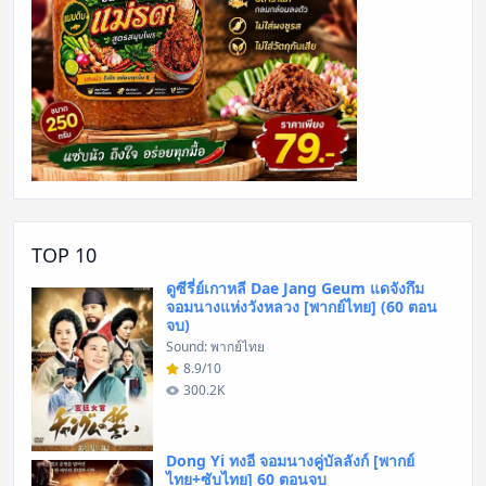
TOP 10
ดูซีรี่ย์เกาหลี Dae Jang Geum แดจังกึม
จอมนางแห่งวังหลวง [พากย์ไทย] (60 ตอน
จบ)
Sound: พากย์ไทย
8.9/10
300.2K
Dong Yi ทงอี จอมนางคู่บัลลังก์ [พากย์
ไทย+ซับไทย] 60 ตอนจบ