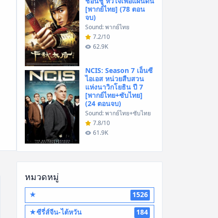
ชอนชู หัวใจเพื่อแผ่นดิน
[พากย์ไทย] (78 ตอน
จบ)
Sound: พากย์ไทย
7.2/10
62.9K
NCIS: Season 7 เอ็นซี
ไอเอส หน่วยสืบสวน
แห่งนาวิกโยธิน ปี 7
[พากย์ไทย+ซับไทย]
(24 ตอนจบ)
Sound: พากย์ไทย+ซับไทย
7.8/10
61.9K
หมวดหมู่
★
1526
★ซีรี่ส์จีน-ไต้หวัน
184