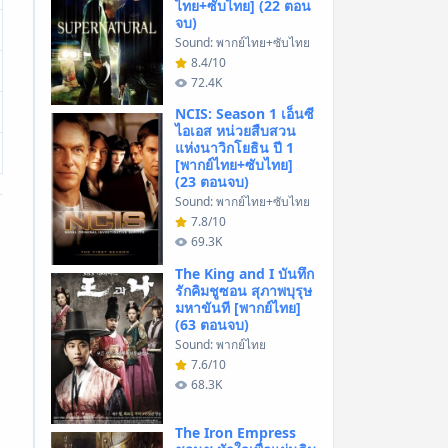
ไทย+ซับไทย] (22 ตอน
จบ)
Sound: พากย์ไทย+ซับไทย
8.4/10
72.4K
NCIS: Season 1 เอ็นซี
ไอเอส หน่วยสืบสวน
แห่งนาวิกโยธิน ปี 1
[พากย์ไทย+ซับไทย]
(23 ตอนจบ)
Sound: พากย์ไทย+ซับไทย
7.8/10
69.3K
The King and I บันทึก
รักคิมชูซอน สุภาพบุรุษ
มหาขันที [พากย์ไทย]
(63 ตอนจบ)
Sound: พากย์ไทย
7.6/10
68.3K
The Iron Empress