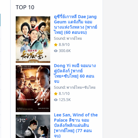
TOP 10
ดูซีรี่ย์เกาหลี Dae Jang
Geum แดจังกึม จอม
นางแห่งวังหลวง [พากย์
ไทย] (60 ตอนจบ)
Sound: พากย์ไทย
8.9/10
300.6K
Dong Yi ทงอี จอมนาง
คู่บัลลังก์ [พากย์
ไทย+ซับไทย] 60 ตอน
จบ
Sound: พากย์ไทย+ซับไทย
8.1/10
125.5K
Lee San, Wind of the
Palace ลีซาน จอม
บัลลังก์พลิกแผ่นดิน
[พากย์ไทย] (77 ตอน
จบ)