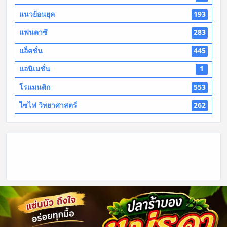
แนวย้อนยุค
193
แฟนตาซี
283
แอ็คชั่น
445
แอนิเมชั่น
1
โรแมนติก
553
ไซไฟ วิทยาศาสตร์
262