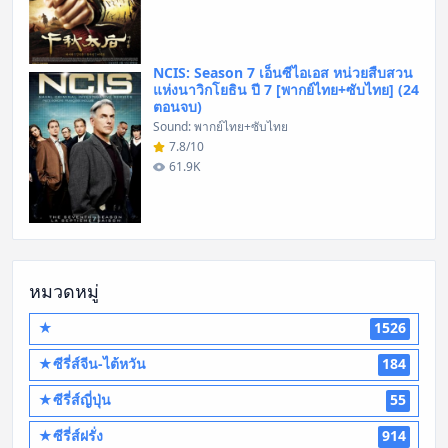
NCIS: Season 7 เอ็นซีไอเอส หน่วยสืบสวน
แห่งนาวิกโยธิน ปี 7 [พากย์ไทย+ซับไทย] (24
ตอนจบ)
Sound: พากย์ไทย+ซับไทย
7.8/10
61.9K
หมวดหมู่
★
1526
★ซีรี่ส์จีน-ไต้หวัน
184
★ซีรี่ส์ญี่ปุ่น
55
★ซีรี่ส์ฝรั่ง
914