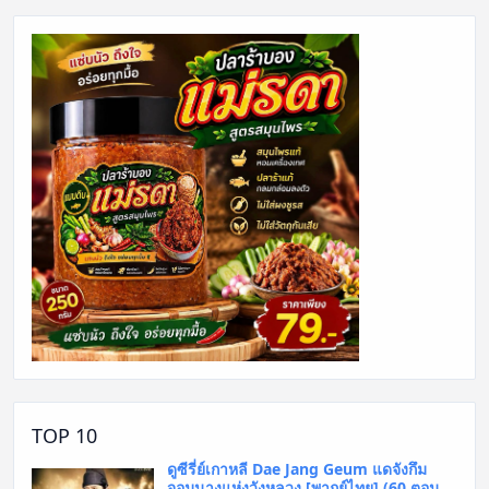
TOP 10
ดูซีรี่ย์เกาหลี Dae Jang Geum แดจังกึม
จอมนางแห่งวังหลวง [พากย์ไทย] (60 ตอน