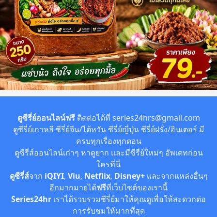
ตูซีรี่ย์ออนไลน์ฟรี
ติดต่อได้ที่
series24hrs@gmail.com
ดูซีรี่ย์เกาหลี ซีรี่ย์จีน/ไต้หวัน ซีรี่ย์ญี่ปุ่น ซีรี่ย์ฝรั่ง/อินเตอร์ มี
ครบทุกเรื่องทุกตอน
ดูซีรี่ส์ออนไลน์เก่าๆ หาดูยาก และมีซีรี่ย์ใหม่ๆ อัพเดทก่อน
ใครที่นี่
ดูซีรี่ส์
จาก
iQIYI
,
Viu
,
Netflix
,
Disney+
และจากแหล่งอื่นๆ
อีกมากมายได้
ฟรี
ที่เว็บไซต์ของเรานี้
Series24hr
เราได้รวบรวมซีรี่ย์มาให้คุณดูเพื่อให้สะดวกต่อ
การรับชมให้มากที่สุด