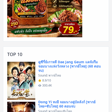
TOP 10
ดูซีรี่ย์เกาหลี Dae Jang Geum แดจังกึม
จอมนางแห่งวังหลวง [พากย์ไทย] (60 ตอน
จบ)
Sound: พากย์ไทย
8.9/10
300.4K
Dong Yi ทงอี จอมนางคู่บัลลังก์ [พากย์
ไทย+ซับไทย] 60 ตอนจบ
Sound: พากย์ไทย+ซับไทย