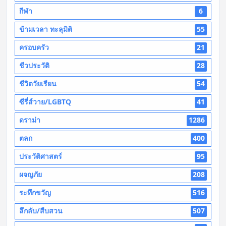
กีฬา
6
ข้ามเวลา ทะลุมิติ
55
ครอบครัว
21
ชีวประวัติ
28
ชีวิตวัยเรียน
54
ซีรี่ส์วาย/LGBTQ
41
ดราม่า
1286
ตลก
400
ประวัติศาสตร์
95
ผจญภัย
208
ระทึกขวัญ
516
ลึกลับ/สืบสวน
507