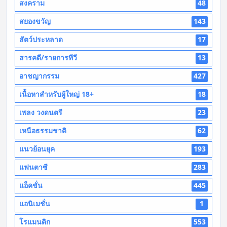
สงคราม
48
สยองขวัญ
143
สัตว์ประหลาด
17
สารคดี/รายการทีวี
13
อาชญากรรม
427
เนื้อหาสำหรับผู้ใหญ่ 18+
18
เพลง วงดนตรี
23
เหนือธรรมชาติ
62
แนวย้อนยุค
193
แฟนตาซี
283
แอ็คชั่น
445
แอนิเมชั่น
1
โรแมนติก
553