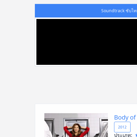
Soundtrack ซับไท
Body of 
2012
ประเภท: