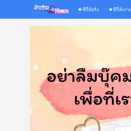
Skip
★ซีรี่ส์ฝรั่ง
★ซีรี่ส์เกา
to
content