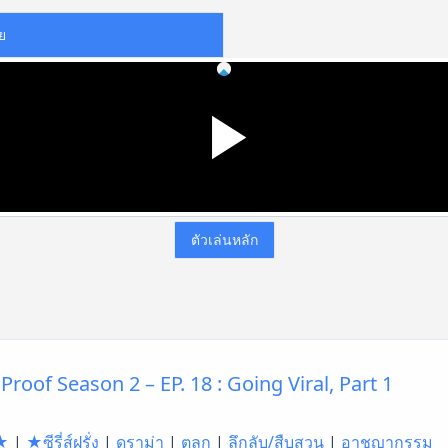
ย
ตัวเล่นหลัก
Proof Season 2 – EP. 18 : Going Viral, Part 1
★
|
★ซีรี่ส์ฝรั่ง
|
ดราม่า
|
ตลก
|
ลึกลับ/สืบสวน
|
อาชญากรรม