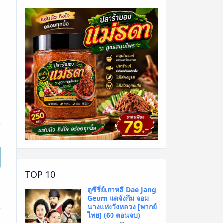
TOP 10
ดูซีรี่ย์เกาหลี Dae Jang
Geum แดจังกึม จอม
นางแห่งวังหลวง [พากย์
ไทย] (60 ตอนจบ)