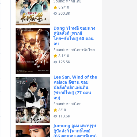
Sound: พากย์ไทย
8.9/10
300.3K
Dong Yi ทงอี จอมนาง
คู่บัลลังก์ [พากย์
ไทย+ซับไทย] 60 ตอน
จบ
Sound: พากย์ไทย+ซับไทย
8.1/10
125.5K
Lee San, Wind of the
Palace ลีซาน จอม
บัลลังก์พลิกแผ่นดิน
[พากย์ไทย] (77 ตอน
จบ)
Sound: พากย์ไทย
8/10
113.6K
Jumong จูมง มหาบุรุษ
กู้บัลลังก์ [พากย์ไทย]
(66 ตอนจบ+ตอนพิเศษ)