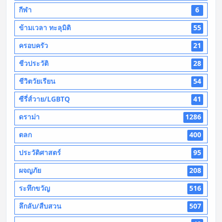
กีฬา
6
ข้ามเวลา ทะลุมิติ
55
ครอบครัว
21
ชีวประวัติ
28
ชีวิตวัยเรียน
54
ซีรี่ส์วาย/LGBTQ
41
ดราม่า
1286
ตลก
400
ประวัติศาสตร์
95
ผจญภัย
208
ระทึกขวัญ
516
ลึกลับ/สืบสวน
507