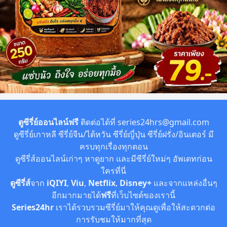
ตูซีรี่ย์ออนไลน์ฟรี
ติดต่อได้ที่
series24hrs@gmail.com
ดูซีรี่ย์เกาหลี ซีรี่ย์จีน/ไต้หวัน ซีรี่ย์ญี่ปุ่น ซีรี่ย์ฝรั่ง/อินเตอร์ มี
ครบทุกเรื่องทุกตอน
ดูซีรี่ส์ออนไลน์เก่าๆ หาดูยาก และมีซีรี่ย์ใหม่ๆ อัพเดทก่อน
ใครที่นี่
ดูซีรี่ส์
จาก
iQIYI
,
Viu
,
Netflix
,
Disney+
และจากแหล่งอื่นๆ
อีกมากมายได้
ฟรี
ที่เว็บไซต์ของเรานี้
Series24hr
เราได้รวบรวมซีรี่ย์มาให้คุณดูเพื่อให้สะดวกต่อ
การรับชมให้มากที่สุด