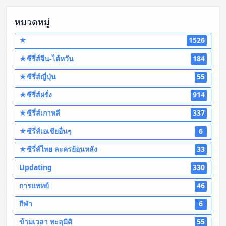
หมวดหมู่
★
1526
★ซีรี่ส์จีน-ไต้หวัน
184
★ซีรี่ส์ญี่ปุ่น
55
★ซีรี่ส์ฝรั่ง
914
★ซีรี่ส์เกาหลี
337
★ซีรี่ส์เอเชียอื่นๆ
6
★ซีรี่ส์ไทย ละครย้อนหลัง
33
Updating
330
การแพทย์
46
กีฬา
6
ข้ามเวลา ทะลุมิติ
55