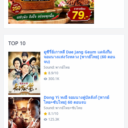
TOP 10
ดูซีรี่ย์เกาหลี Dae Jang Geum แดจังกึม
จอมนางแห่งวังหลวง [พากย์ไทย] (60 ตอน
จบ)
Sound: พากย์ไทย
8.9/10
300.1K
Dong Yi ทงอี จอมนางคู่บัลลังก์ [พากย์
ไทย+ซับไทย] 60 ตอนจบ
Sound: พากย์ไทย+ซับไทย
8.1/10
125.3K