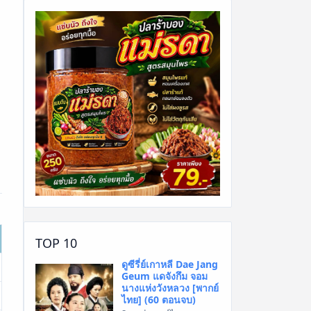
TOP 10
ดูซีรี่ย์เกาหลี Dae Jang
Geum แดจังกึม จอม
นางแห่งวังหลวง [พากย์
ไทย] (60 ตอนจบ)