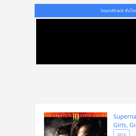
Soundtrack ซับไท
Supernat
Girls, Gi
2014