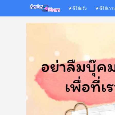
Skip
★ซีรี่ส์ฝรั่ง
★ซีรี่ส์เกา
to
content