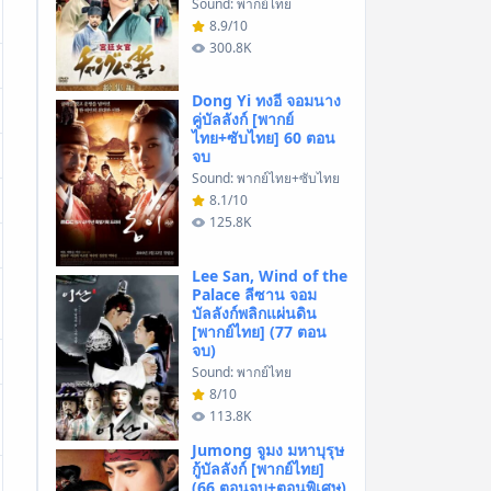
Sound: พากย์ไทย
8.9/10
300.8K
Dong Yi ทงอี จอมนาง
คู่บัลลังก์ [พากย์
ไทย+ซับไทย] 60 ตอน
จบ
Sound: พากย์ไทย+ซับไทย
8.1/10
125.8K
Lee San, Wind of the
Palace ลีซาน จอม
บัลลังก์พลิกแผ่นดิน
[พากย์ไทย] (77 ตอน
จบ)
Sound: พากย์ไทย
8/10
113.8K
Jumong จูมง มหาบุรุษ
กู้บัลลังก์ [พากย์ไทย]
(66 ตอนจบ+ตอนพิเศษ)