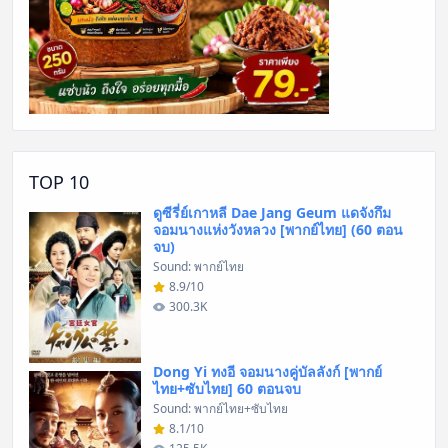
TOP 10
ดูซีรี่ย์เกาหลี Dae Jang Geum แดจังกึม
จอมนางแห่งวังหลวง [พากย์ไทย] (60 ตอน
จบ)
Sound: พากย์ไทย
8.9/10
300.3K
Dong Yi ทงอี จอมนางคู่บัลลังก์ [พากย์
ไทย+ซับไทย] 60 ตอนจบ
Sound: พากย์ไทย+ซับไทย
8.1/10