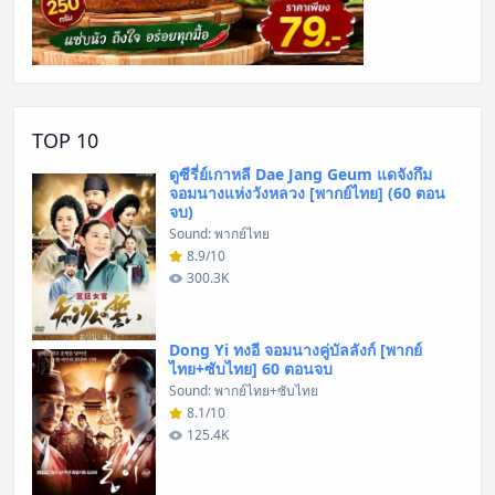
TOP 10
ดูซีรี่ย์เกาหลี Dae Jang Geum แดจังกึม
จอมนางแห่งวังหลวง [พากย์ไทย] (60 ตอน
จบ)
Sound: พากย์ไทย
8.9/10
300.3K
Dong Yi ทงอี จอมนางคู่บัลลังก์ [พากย์
ไทย+ซับไทย] 60 ตอนจบ
Sound: พากย์ไทย+ซับไทย
8.1/10
125.4K