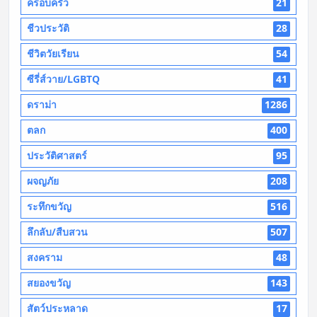
ครอบครัว
21
ชีวประวัติ
28
ชีวิตวัยเรียน
54
ซีรี่ส์วาย/LGBTQ
41
ดราม่า
1286
ตลก
400
ประวัติศาสตร์
95
ผจญภัย
208
ระทึกขวัญ
516
ลึกลับ/สืบสวน
507
สงคราม
48
สยองขวัญ
143
สัตว์ประหลาด
17