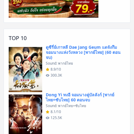
TOP 10
ดูซีรี่ย์เกาหลี Dae Jang Geum แดจังกึม
จอมนางแห่งวังหลวง [พากย์ไทย] (60 ตอน
จบ)
Sound: พากย์ไทย
8.9/10
300.3K
Dong Yi ทงอี จอมนางคู่บัลลังก์ [พากย์
ไทย+ซับไทย] 60 ตอนจบ
Sound: พากย์ไทย+ซับไทย
8.1/10
125.5K