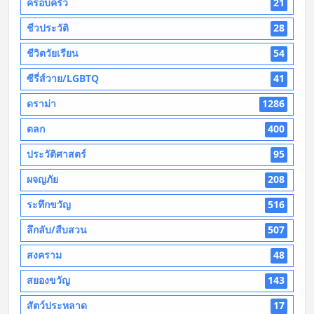
ครอบครัว
21
ชีวประวัติ
28
ชีวิตวัยเรียน
54
ซีรี่ส์วาย/LGBTQ
41
ดราม่า
1286
ตลก
400
ประวัติศาสตร์
95
ผจญภัย
208
ระทึกขวัญ
516
ลึกลับ/สืบสวน
507
สงคราม
48
สยองขวัญ
143
สัตว์ประหลาด
17