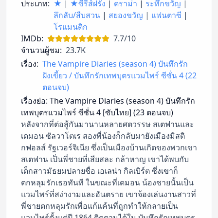
ประเภท:
★
|
★ซีรี่ส์ฝรั่ง
|
ดราม่า
|
ระทึกขวัญ
|
ลึกลับ/สืบสวน
|
สยองขวัญ
|
แฟนตาซี
|
โรแมนติก
IMDb:
7.7/10
จำนวนผู้ชม:
23.7K
เรื่อง:
The Vampire Diaries (season 4) บันทึกรัก
ฝังเขี้ยว / บันทึกรักเทพบุตรแวมไพร์ ซีซั่น 4 (22
ตอนจบ)
เรื่องย่อ:
The Vampire Diaries (season 4) บันทึกรัก
เทพบุตรแวมไพร์ ซีซั่น 4 [ซับไทย] (23 ตอนจบ)
หลังจากที่ต่อสู้กันมานานหลายศตวรรษ สเตฟานและ
เดมอน ซัลวาโตเร สองพี่น้องก็กลับมายังเมืองมิสติ
กฟอลส์ รัฐเวอร์จิเนีย ซึ่งเป็นเมืองบ้านเกิดของพวกเขา
สเตฟาน เป็นพี่ชายที่เสียสละ กล้าหาญ เขาได้พบกับ
เด็กสาวมัธยมปลายชื่อ เอเลน่า กิลเบิร์ต ซึ่งเขาก็
ตกหลุมรักเธอทันที ในขณะที่เดมอน น้องชายนั้นเป็น
แวมไพร์ที่สง่างามและอันตราย เขาจ้องเล่นงานสาวที่
พี่ชายตกหลุมรักเพื่อแก้แค้นที่ถูกทำให้กลายเป็น
แวมไพร์ตั้งแต่ปี 1864 ติดตามได้ใน บันทึกรักเทพบุตร