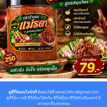
ตูซีรี่ย์ออนไลน์ฟรี
ติดต่อได้ที่
series24hrs@gmail.com
ดูซีรี่ย์เกาหลี ซีรี่ย์จีน/ไต้หวัน ซีรี่ย์ญี่ปุ่น ซีรี่ย์ฝรั่ง/อินเตอร์ มี
ครบทุกเรื่องทุกตอน