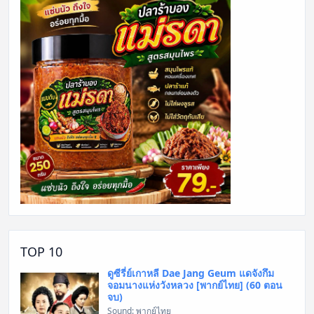
TOP 10
ดูซีรี่ย์เกาหลี Dae Jang Geum แดจังกึม
จอมนางแห่งวังหลวง [พากย์ไทย] (60 ตอน
จบ)
Sound: พากย์ไทย