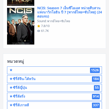
NCIS: Season 7 เอ็นซีไอเอส หน่วยสืบสวน
แห่งนาวิกโยธิน ปี 7 [พากย์ไทย+ซับไทย] (24
ตอนจบ)
Sound: พากย์ไทย+ซับไทย
7.8/10
61.7K
หมวดหมู่
★
1526
★ซีรี่ส์จีน-ไต้หวัน
184
★ซีรี่ส์ญี่ปุ่น
55
★ซีรี่ส์ฝรั่ง
914
★ซีรี่ส์เกาหลี
337