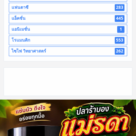
แฟนตาซี
283
แอ็คชั่น
445
แอนิเมชั่น
1
โรแมนติก
553
ไซไฟ วิทยาศาสตร์
262