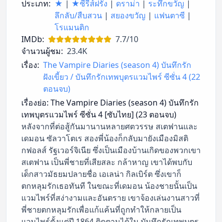
ประเภท:
★
|
★ซีรี่ส์ฝรั่ง
|
ดราม่า
|
ระทึกขวัญ
|
ลึกลับ/สืบสวน
|
สยองขวัญ
|
แฟนตาซี
|
โรแมนติก
IMDb:
7.7/10
จำนวนผู้ชม:
23.4K
เรื่อง:
The Vampire Diaries (season 4) บันทึกรัก
ฝังเขี้ยว / บันทึกรักเทพบุตรแวมไพร์ ซีซั่น 4 (22
ตอนจบ)
เรื่องย่อ:
The Vampire Diaries (season 4) บันทึกรัก
เทพบุตรแวมไพร์ ซีซั่น 4 [ซับไทย] (23 ตอนจบ)
หลังจากที่ต่อสู้กันมานานหลายศตวรรษ สเตฟานและ
เดมอน ซัลวาโตเร สองพี่น้องก็กลับมายังเมืองมิสติ
กฟอลส์ รัฐเวอร์จิเนีย ซึ่งเป็นเมืองบ้านเกิดของพวกเขา
สเตฟาน เป็นพี่ชายที่เสียสละ กล้าหาญ เขาได้พบกับ
เด็กสาวมัธยมปลายชื่อ เอเลน่า กิลเบิร์ต ซึ่งเขาก็
ตกหลุมรักเธอทันที ในขณะที่เดมอน น้องชายนั้นเป็น
แวมไพร์ที่สง่างามและอันตราย เขาจ้องเล่นงานสาวที่
พี่ชายตกหลุมรักเพื่อแก้แค้นที่ถูกทำให้กลายเป็น
แวมไพร์ตั้งแต่ปี 1864 ติดตามได้ใน บันทึกรักเทพบุตร