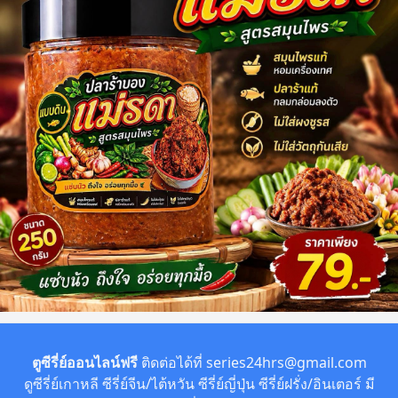
ตูซีรี่ย์ออนไลน์ฟรี
ติดต่อได้ที่
series24hrs@gmail.com
ดูซีรี่ย์เกาหลี ซีรี่ย์จีน/ไต้หวัน ซีรี่ย์ญี่ปุ่น ซีรี่ย์ฝรั่ง/อินเตอร์ มี