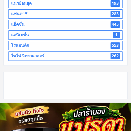
แนวย้อนยุค
193
แฟนตาซี
283
แอ็คชั่น
445
แอนิเมชั่น
1
โรแมนติก
553
ไซไฟ วิทยาศาสตร์
262