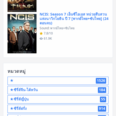
NCIS: Season 7 เอ็นซีไอเอส หน่วยสืบสวน
แห่งนาวิกโยธิน ปี 7 [พากย์ไทย+ซับไทย] (24
ตอนจบ)
Sound: พากย์ไทย+ซับไทย
7.8/10
61.9K
หมวดหมู่
★
1526
★ซีรี่ส์จีน-ไต้หวัน
184
★ซีรี่ส์ญี่ปุ่น
55
★ซีรี่ส์ฝรั่ง
914