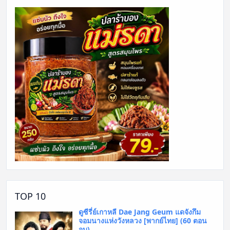
TOP 10
ดูซีรี่ย์เกาหลี Dae Jang Geum แดจังกึม
จอมนางแห่งวังหลวง [พากย์ไทย] (60 ตอน
จบ)