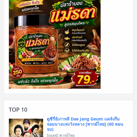
TOP 10
ดูซีรี่ย์เกาหลี Dae Jang Geum แดจังกึม
จอมนางแห่งวังหลวง [พากย์ไทย] (60 ตอน
จบ)
Sound: พากย์ไทย