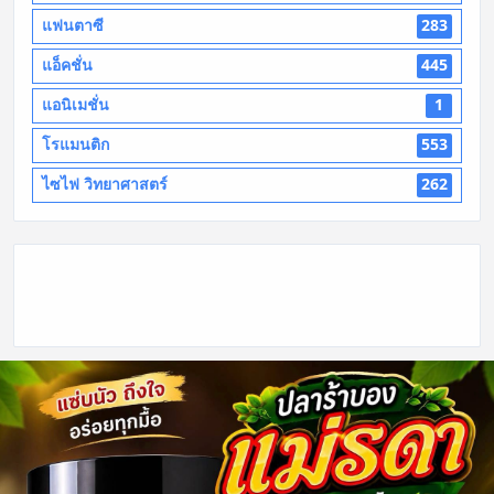
แฟนตาซี
283
แอ็คชั่น
445
แอนิเมชั่น
1
โรแมนติก
553
ไซไฟ วิทยาศาสตร์
262