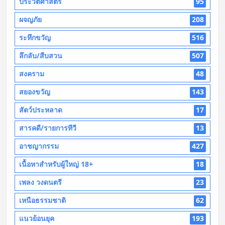
ประวัติศาสตร์
95
ผจญภัย
208
ระทึกขวัญ
516
ลึกลับ/สืบสวน
507
สงคราม
48
สยองขวัญ
143
สัตว์ประหลาด
17
สารคดี/รายการทีวี
13
อาชญากรรม
427
เนื้อหาสำหรับผู้ใหญ่ 18+
18
เพลง วงดนตรี
23
เหนือธรรมชาติ
62
แนวย้อนยุค
193