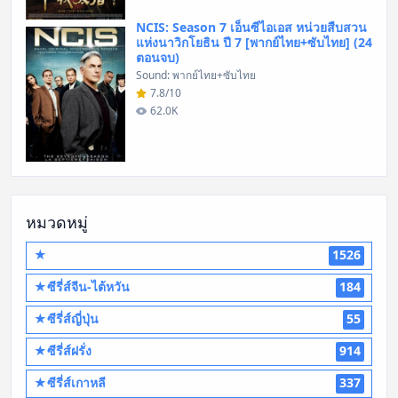
NCIS: Season 7 เอ็นซีไอเอส หน่วยสืบสวน
แห่งนาวิกโยธิน ปี 7 [พากย์ไทย+ซับไทย] (24
ตอนจบ)
Sound: พากย์ไทย+ซับไทย
7.8/10
62.0K
หมวดหมู่
★
1526
★ซีรี่ส์จีน-ไต้หวัน
184
★ซีรี่ส์ญี่ปุ่น
55
★ซีรี่ส์ฝรั่ง
914
★ซีรี่ส์เกาหลี
337