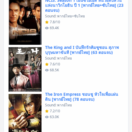
NCIS: Season 1 เอ็นซีไอเอส หน่วยสืบสวน
แห่งนาวิกโยธิน ปี 1 [พากย์ไทย+ซับไทย] (23
ตอนจบ)
Sound: พากย์ไทย+ซับไทย
7.8/10
69.4K
The King and I บันทึกรักคิมชูซอน สุภาพ
บุรุษมหาขันที [พากย์ไทย] (63 ตอนจบ)
Sound: พากย์ไทย
7.6/10
68.5K
The Iron Empress ชอนชู หัวใจเพื่อแผ่น
ดิน [พากย์ไทย] (78 ตอนจบ)
Sound: พากย์ไทย
7.2/10
63.0K