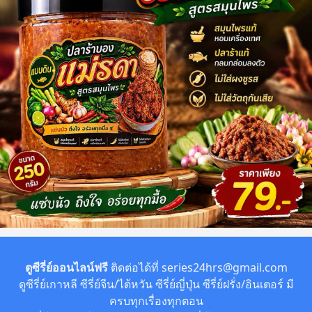
ตูซีรี่ย์ออนไลน์ฟรี
ติดต่อได้ที่
series24hrs@gmail.com
ดูซีรี่ย์เกาหลี ซีรี่ย์จีน/ไต้หวัน ซีรี่ย์ญี่ปุ่น ซีรี่ย์ฝรั่ง/อินเตอร์ มี
ครบทุกเรื่องทุกตอน