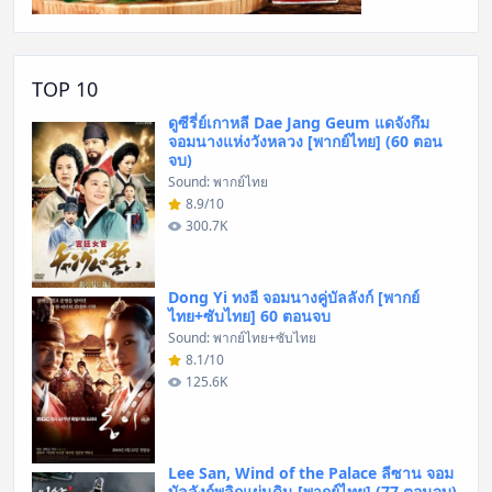
TOP 10
ดูซีรี่ย์เกาหลี Dae Jang Geum แดจังกึม
จอมนางแห่งวังหลวง [พากย์ไทย] (60 ตอน
จบ)
Sound: พากย์ไทย
8.9/10
300.7K
Dong Yi ทงอี จอมนางคู่บัลลังก์ [พากย์
ไทย+ซับไทย] 60 ตอนจบ
Sound: พากย์ไทย+ซับไทย
8.1/10
125.6K
Lee San, Wind of the Palace ลีซาน จอม
บัลลังก์พลิกแผ่นดิน [พากย์ไทย] (77 ตอนจบ)