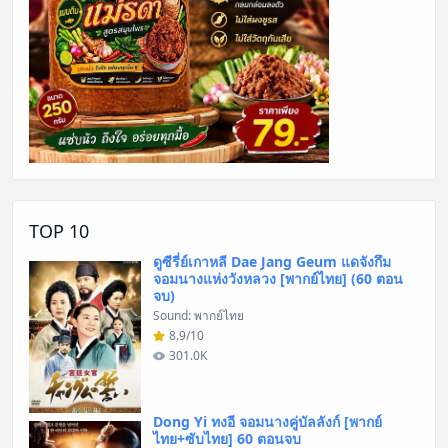
TOP 10
ดูซีรี่ย์เกาหลี Dae Jang Geum แดจังกึม
จอมนางแห่งวังหลวง [พากย์ไทย] (60 ตอน
จบ)
Sound: พากย์ไทย
8.9/10
301.0K
Dong Yi ทงอี จอมนางคู่บัลลังก์ [พากย์
ไทย+ซับไทย] 60 ตอนจบ