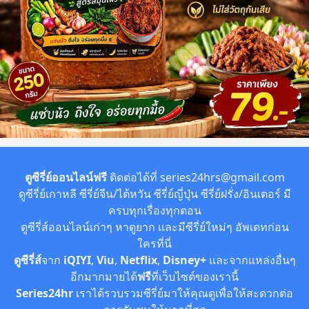
ตูซีรี่ย์ออนไลน์ฟรี
ติดต่อได้ที่
series24hrs@gmail.com
ดูซีรี่ย์เกาหลี ซีรี่ย์จีน/ไต้หวัน ซีรี่ย์ญี่ปุ่น ซีรี่ย์ฝรั่ง/อินเตอร์ มี
ครบทุกเรื่องทุกตอน
ดูซีรี่ส์ออนไลน์เก่าๆ หาดูยาก และมีซีรี่ย์ใหม่ๆ อัพเดทก่อน
ใครที่นี่
ดูซีรี่ส์
จาก
iQIYI
,
Viu
,
Netflix
,
Disney+
และจากแหล่งอื่นๆ
อีกมากมายได้
ฟรี
ที่เว็บไซต์ของเรานี้
Series24hr
เราได้รวบรวมซีรี่ย์มาให้คุณดูเพื่อให้สะดวกต่อ