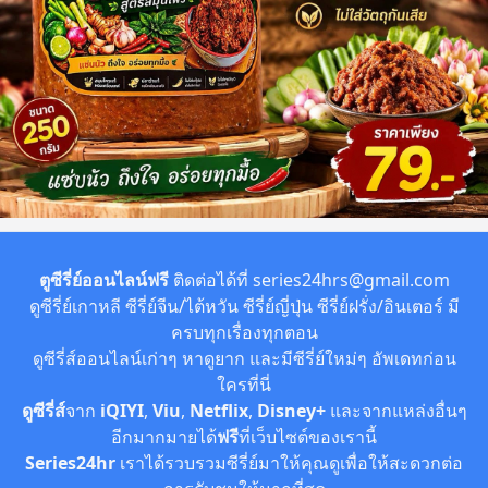
ตูซีรี่ย์ออนไลน์ฟรี
ติดต่อได้ที่
series24hrs@gmail.com
ดูซีรี่ย์เกาหลี ซีรี่ย์จีน/ไต้หวัน ซีรี่ย์ญี่ปุ่น ซีรี่ย์ฝรั่ง/อินเตอร์ มี
ครบทุกเรื่องทุกตอน
ดูซีรี่ส์ออนไลน์เก่าๆ หาดูยาก และมีซีรี่ย์ใหม่ๆ อัพเดทก่อน
ใครที่นี่
ดูซีรี่ส์
จาก
iQIYI
,
Viu
,
Netflix
,
Disney+
และจากแหล่งอื่นๆ
อีกมากมายได้
ฟรี
ที่เว็บไซต์ของเรานี้
Series24hr
เราได้รวบรวมซีรี่ย์มาให้คุณดูเพื่อให้สะดวกต่อ