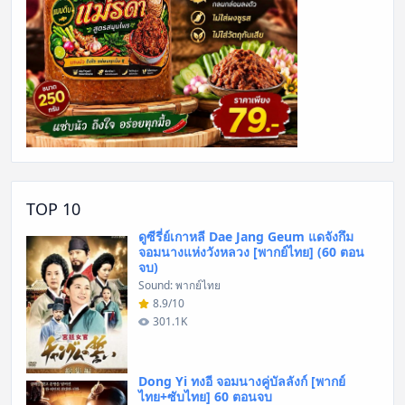
TOP 10
ดูซีรี่ย์เกาหลี Dae Jang Geum แดจังกึม
จอมนางแห่งวังหลวง [พากย์ไทย] (60 ตอน
จบ)
Sound: พากย์ไทย
8.9/10
301.1K
Dong Yi ทงอี จอมนางคู่บัลลังก์ [พากย์
ไทย+ซับไทย] 60 ตอนจบ