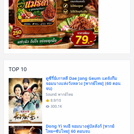
TOP 10
ดูซีรี่ย์เกาหลี Dae Jang Geum แดจังกึม
จอมนางแห่งวังหลวง [พากย์ไทย] (60 ตอน
จบ)
Sound: พากย์ไทย
8.9/10
300.1K
Dong Yi ทงอี จอมนางคู่บัลลังก์ [พากย์
ไทย+ซับไทย] 60 ตอนจบ