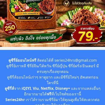
ตูซีรี่ย์ออนไลน์ฟรี
ติดต่อได้ที่
series24hrs@gmail.com
ดูซีรี่ย์เกาหลี ซีรี่ย์จีน/ไต้หวัน ซีรี่ย์ญี่ปุ่น ซีรี่ย์ฝรั่ง/อินเตอร์ มี
ครบทุกเรื่องทุกตอน
ดูซีรี่ส์ออนไลน์เก่าๆ หาดูยาก และมีซีรี่ย์ใหม่ๆ อัพเดทก่อน
ใครที่นี่
ดูซีรี่ส์
จาก
iQIYI
,
Viu
,
Netflix
,
Disney+
และจากแหล่งอื่นๆ
อีกมากมายได้
ฟรี
ที่เว็บไซต์ของเรานี้
Series24hr
เราได้รวบรวมซีรี่ย์มาให้คุณดูเพื่อให้สะดวกต่อ