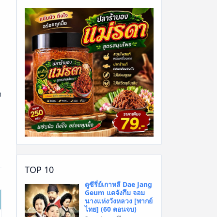
ง
TOP 10
ดูซีรี่ย์เกาหลี Dae Jang
Geum แดจังกึม จอม
นางแห่งวังหลวง [พากย์
ไทย] (60 ตอนจบ)