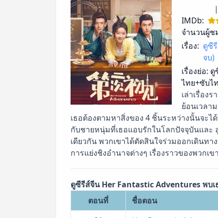
IMDb:
จำนวนผู้ช
เรื่อง:
ดูซี
จบ)
เรื่องย่อ:
ดู
ไทย+ซับไท
เล่าเรื่องร
ย้อนเวลาม
เธอต้องตามหาสิ่งของ 4 ชิ้นระหว่างนั้นจะได
กับชายหนุ่มที่เธอแอบรักในโลกปัจจุบันและ ลู่
เดียวกัน พวกเขาได้ตัดสินใจร่วมออกเดินทา
การแย่งชิงอำนาจต่างๆ เรื่องราวของพวกเขา
ดูซีรีส์จีน Her Fantastic Adventures พบเ
ตอนที่
ชื่อตอน