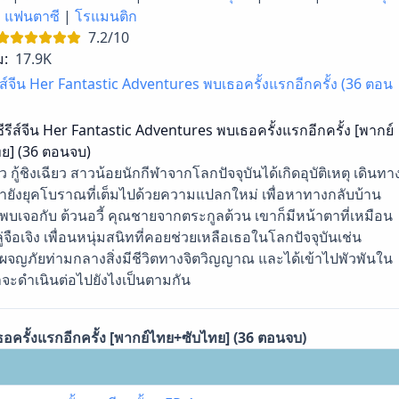
|
แฟนตาซี
|
โรแมนติก
7.2/10
ม:
17.9K
รีส์จีน Her Fantastic Adventures พบเธอครั้งแรกอีกครั้ง (36 ตอน
ซีรีส์จีน Her Fantastic Adventures พบเธอครั้งแรกอีกครั้ง [พากย์
ย] (36 ตอนจบ)
าว กู้ชิงเฉียว สาวน้อยนักกีฬาจากโลกปัจจุบันได้เกิดอุบัติเหตุ เดินทา
ายังยุคโบราณที่เต็มไปด้วยความแปลกใหม่ เพื่อหาทางกลับบ้าน
้พบเจอกับ ต้วนอวี้ คุณชายจากตระกูลต้วน เขาก็มีหน้าตาที่เหมือน
จือเจิง เพื่อนหนุ่มสนิทที่คอยช่วยเหลือเธอในโลกปัจจุบันเช่น
งผจญภัยท่ามกลางสิ่งมีชีวิตทางจิตวิญญาณ และได้เข้าไปพัวพันใน
จะดำเนินต่อไปยังไงเป็นตามกัน
ธอครั้งแรกอีกครั้ง [พากย์ไทย+ซับไทย] (36 ตอนจบ)