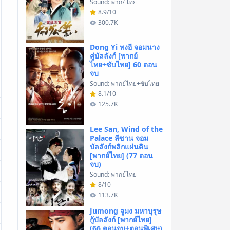
Sound: พากย์ไทย
8.9/10
300.7K
Dong Yi ทงอี จอมนาง
คู่บัลลังก์ [พากย์
ไทย+ซับไทย] 60 ตอน
จบ
Sound: พากย์ไทย+ซับไทย
8.1/10
125.7K
Lee San, Wind of the
Palace ลีซาน จอม
บัลลังก์พลิกแผ่นดิน
[พากย์ไทย] (77 ตอน
จบ)
Sound: พากย์ไทย
8/10
113.7K
Jumong จูมง มหาบุรุษ
กู้บัลลังก์ [พากย์ไทย]
(66 ตอนจบ+ตอนพิเศษ)