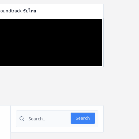
Soundtrack ซับไทย
Search for:
Search