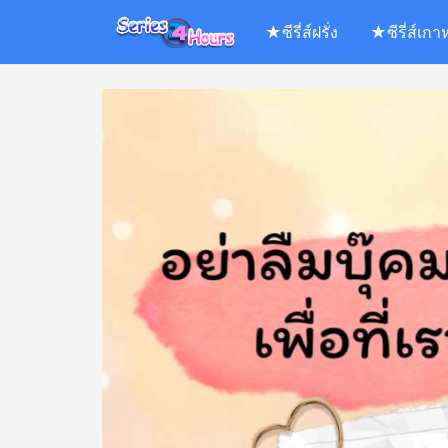
Skip
★ซีรี่ส์ฝรั่ง
★ซีรี่ส์เกา
to
content