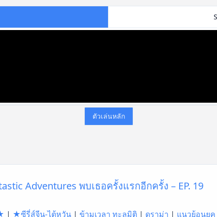
ตัวเล่นหลัก
astic Adventures พบเธอครั้งแรกอีกครั้ง – EP. 19
★
|
★ซีรี่ส์จีน-ไต้หวัน
|
ข้ามเวลา ทะลุมิติ
|
ดราม่า
|
แนวย้อนยุค