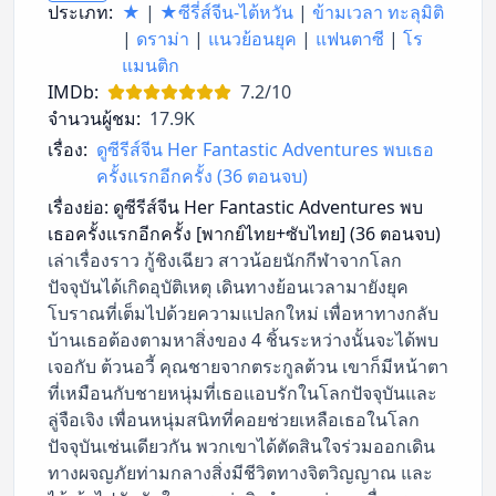
ประเภท:
★
|
★ซีรี่ส์จีน-ไต้หวัน
|
ข้ามเวลา ทะลุมิติ
|
ดราม่า
|
แนวย้อนยุค
|
แฟนตาซี
|
โร
แมนติก
IMDb:
7.2/10
จำนวนผู้ชม:
17.9K
เรื่อง:
ดูซีรีส์จีน Her Fantastic Adventures พบเธอ
ครั้งแรกอีกครั้ง (36 ตอนจบ)
เรื่องย่อ:
ดูซีรีส์จีน Her Fantastic Adventures พบ
เธอครั้งแรกอีกครั้ง [พากย์ไทย+ซับไทย] (36 ตอนจบ)
เล่าเรื่องราว กู้ชิงเฉียว สาวน้อยนักกีฬาจากโลก
ปัจจุบันได้เกิดอุบัติเหตุ เดินทางย้อนเวลามายังยุค
โบราณที่เต็มไปด้วยความแปลกใหม่ เพื่อหาทางกลับ
บ้านเธอต้องตามหาสิ่งของ 4 ชิ้นระหว่างนั้นจะได้พบ
เจอกับ ต้วนอวี้ คุณชายจากตระกูลต้วน เขาก็มีหน้าตา
ที่เหมือนกับชายหนุ่มที่เธอแอบรักในโลกปัจจุบันและ
ลู่จือเจิง เพื่อนหนุ่มสนิทที่คอยช่วยเหลือเธอในโลก
ปัจจุบันเช่นเดียวกัน พวกเขาได้ตัดสินใจร่วมออกเดิน
ทางผจญภัยท่ามกลางสิ่งมีชีวิตทางจิตวิญญาณ และ