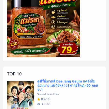
TOP 10
ดูซีรี่ย์เกาหลี Dae Jang Geum แดจังกึม
จอมนางแห่งวังหลวง [พากย์ไทย] (60 ตอน
จบ)
Sound: พากย์ไทย
8.9/10
300.8K