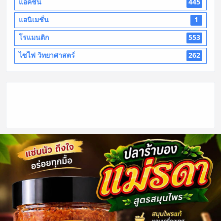
แอ็คชั่น
445
แอนิเมชั่น
1
โรแมนติก
553
ไซไฟ วิทยาศาสตร์
262