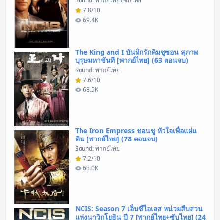
Sound: พากย์ไทย+ซับไทย
7.8/10
69.4K
The King and I บันทึกรักคิมชูซอน สุภาพ
บุรุษมหาขันที [พากย์ไทย] (63 ตอนจบ)
Sound: พากย์ไทย
7.6/10
68.5K
The Iron Empress ชอนชู หัวใจเพื่อแผ่น
ดิน [พากย์ไทย] (78 ตอนจบ)
Sound: พากย์ไทย
7.2/10
63.0K
NCIS: Season 7 เอ็นซีไอเอส หน่วยสืบสวน
แห่งนาวิกโยธิน ปี 7 [พากย์ไทย+ซับไทย] (24