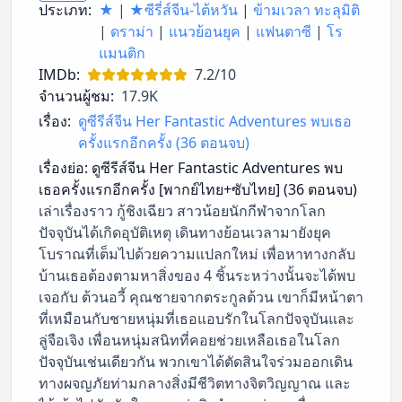
ประเภท:
★
|
★ซีรี่ส์จีน-ไต้หวัน
|
ข้ามเวลา ทะลุมิติ
|
ดราม่า
|
แนวย้อนยุค
|
แฟนตาซี
|
โร
แมนติก
IMDb:
7.2/10
จำนวนผู้ชม:
17.9K
เรื่อง:
ดูซีรีส์จีน Her Fantastic Adventures พบเธอ
ครั้งแรกอีกครั้ง (36 ตอนจบ)
เรื่องย่อ:
ดูซีรีส์จีน Her Fantastic Adventures พบ
เธอครั้งแรกอีกครั้ง [พากย์ไทย+ซับไทย] (36 ตอนจบ)
เล่าเรื่องราว กู้ชิงเฉียว สาวน้อยนักกีฬาจากโลก
ปัจจุบันได้เกิดอุบัติเหตุ เดินทางย้อนเวลามายังยุค
โบราณที่เต็มไปด้วยความแปลกใหม่ เพื่อหาทางกลับ
บ้านเธอต้องตามหาสิ่งของ 4 ชิ้นระหว่างนั้นจะได้พบ
เจอกับ ต้วนอวี้ คุณชายจากตระกูลต้วน เขาก็มีหน้าตา
ที่เหมือนกับชายหนุ่มที่เธอแอบรักในโลกปัจจุบันและ
ลู่จือเจิง เพื่อนหนุ่มสนิทที่คอยช่วยเหลือเธอในโลก
ปัจจุบันเช่นเดียวกัน พวกเขาได้ตัดสินใจร่วมออกเดิน
ทางผจญภัยท่ามกลางสิ่งมีชีวิตทางจิตวิญญาณ และ