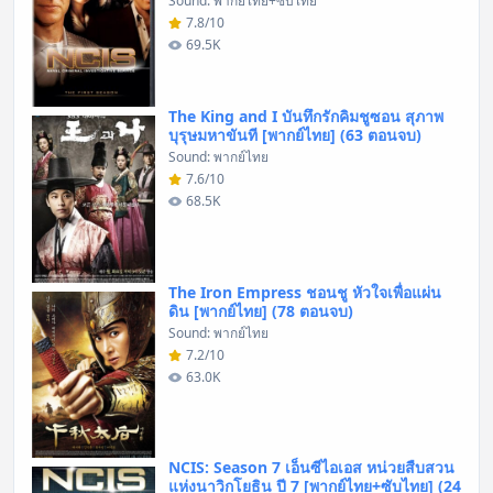
Sound: พากย์ไทย+ซับไทย
7.8/10
69.5K
The King and I บันทึกรักคิมชูซอน สุภาพ
บุรุษมหาขันที [พากย์ไทย] (63 ตอนจบ)
Sound: พากย์ไทย
7.6/10
68.5K
The Iron Empress ชอนชู หัวใจเพื่อแผ่น
ดิน [พากย์ไทย] (78 ตอนจบ)
Sound: พากย์ไทย
7.2/10
63.0K
NCIS: Season 7 เอ็นซีไอเอส หน่วยสืบสวน
แห่งนาวิกโยธิน ปี 7 [พากย์ไทย+ซับไทย] (24