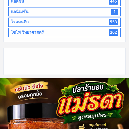
แอ็คชั่น
445
แอนิเมชั่น
1
โรแมนติก
553
ไซไฟ วิทยาศาสตร์
262