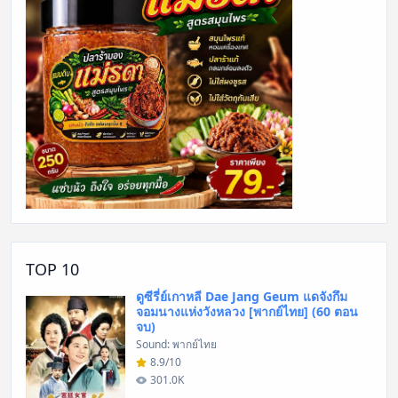
TOP 10
ดูซีรี่ย์เกาหลี Dae Jang Geum แดจังกึม
จอมนางแห่งวังหลวง [พากย์ไทย] (60 ตอน
จบ)
Sound: พากย์ไทย
8.9/10
301.0K