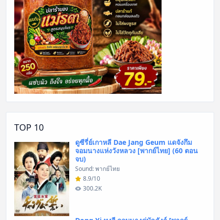
TOP 10
ดูซีรี่ย์เกาหลี Dae Jang Geum แดจังกึม
จอมนางแห่งวังหลวง [พากย์ไทย] (60 ตอน
จบ)
Sound: พากย์ไทย
8.9/10
300.2K