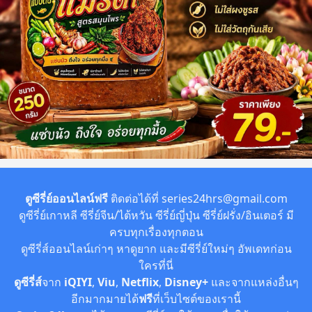
ตูซีรี่ย์ออนไลน์ฟรี
ติดต่อได้ที่
series24hrs@gmail.com
ดูซีรี่ย์เกาหลี ซีรี่ย์จีน/ไต้หวัน ซีรี่ย์ญี่ปุ่น ซีรี่ย์ฝรั่ง/อินเตอร์ มี
ครบทุกเรื่องทุกตอน
ดูซีรี่ส์ออนไลน์เก่าๆ หาดูยาก และมีซีรี่ย์ใหม่ๆ อัพเดทก่อน
ใครที่นี่
ดูซีรี่ส์
จาก
iQIYI
,
Viu
,
Netflix
,
Disney+
และจากแหล่งอื่นๆ
อีกมากมายได้
ฟรี
ที่เว็บไซต์ของเรานี้