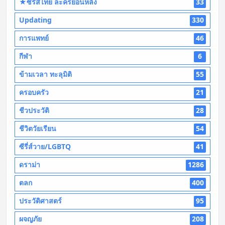
★ซีรี่ส์ไทย ละครย้อนหลัง
33
Updating
330
การแพทย์
46
กีฬา
6
ข้ามเวลา ทะลุมิติ
55
ครอบครัว
21
ชีวประวัติ
28
ชีวิตวัยเรียน
54
ซีรี่ส์วาย/LGBTQ
41
ดราม่า
1286
ตลก
400
ประวัติศาสตร์
95
ผจญภัย
208