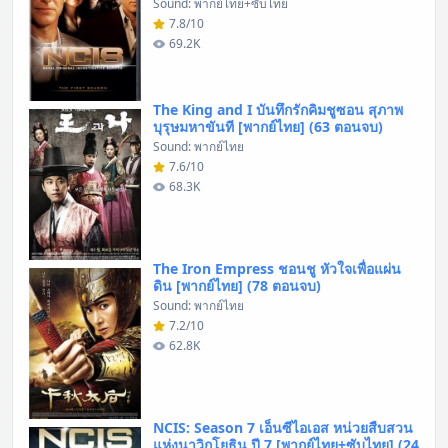
Sound: พากย์ไทย+ซับไทย
7.8/10
69.2K
The King and I บันทึกรักคิมชูซอน สุภาพ
บุรุษมหาขันที [พากย์ไทย] (63 ตอนจบ)
Sound: พากย์ไทย
7.6/10
68.3K
The Iron Empress ชอนชู หัวใจเพื่อแผ่น
ดิน [พากย์ไทย] (78 ตอนจบ)
Sound: พากย์ไทย
7.2/10
62.8K
NCIS: Season 7 เอ็นซีไอเอส หน่วยสืบสวน
แห่งนาวิกโยธิน ปี 7 [พากย์ไทย+ซับไทย] (24