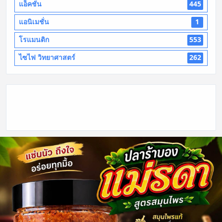
แอ็คชั่น
445
แอนิเมชั่น
1
โรแมนติก
553
ไซไฟ วิทยาศาสตร์
262