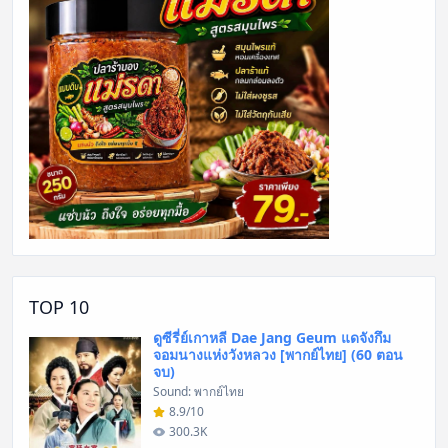
TOP 10
ดูซีรี่ย์เกาหลี Dae Jang Geum แดจังกึม
จอมนางแห่งวังหลวง [พากย์ไทย] (60 ตอน
จบ)
Sound: พากย์ไทย
8.9/10
300.3K