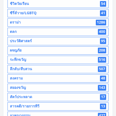
ชีวิตวัยเรียน
54
ซีรี่ส์วาย/LGBTQ
41
ดราม่า
1286
ตลก
400
ประวัติศาสตร์
95
ผจญภัย
208
ระทึกขวัญ
516
ลึกลับ/สืบสวน
507
สงคราม
48
สยองขวัญ
143
สัตว์ประหลาด
17
สารคดี/รายการทีวี
13
อาชญากรรม
427