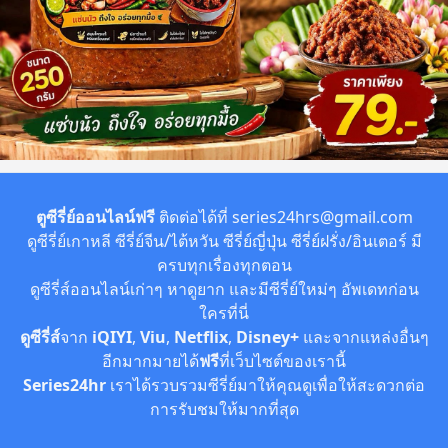
ตูซีรี่ย์ออนไลน์ฟรี
ติดต่อได้ที่
series24hrs@gmail.com
ดูซีรี่ย์เกาหลี ซีรี่ย์จีน/ไต้หวัน ซีรี่ย์ญี่ปุ่น ซีรี่ย์ฝรั่ง/อินเตอร์ มี
ครบทุกเรื่องทุกตอน
ดูซีรี่ส์ออนไลน์เก่าๆ หาดูยาก และมีซีรี่ย์ใหม่ๆ อัพเดทก่อน
ใครที่นี่
ดูซีรี่ส์
จาก
iQIYI
,
Viu
,
Netflix
,
Disney+
และจากแหล่งอื่นๆ
อีกมากมายได้
ฟรี
ที่เว็บไซต์ของเรานี้
Series24hr
เราได้รวบรวมซีรี่ย์มาให้คุณดูเพื่อให้สะดวกต่อ
การรับชมให้มากที่สุด