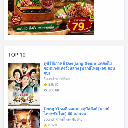
TOP 10
ดูซีรี่ย์เกาหลี Dae Jang Geum แดจังกึม
จอมนางแห่งวังหลวง [พากย์ไทย] (60 ตอน
จบ)
Sound: พากย์ไทย
8.9/10
300.8K
Dong Yi ทงอี จอมนางคู่บัลลังก์ [พากย์
ไทย+ซับไทย] 60 ตอนจบ
Sound: พากย์ไทย+ซับไทย
8.1/10